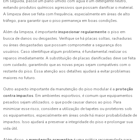
Em seguida, passe um pano úmido com água e um detergente neutro,
evitando produtos químicos agressivos que possam danificar o material.
A limpeza deve ser feita com frequência, especialmente em áreas de alto
tráfego, para garantir que o piso permaneça em boas condições.
Além da limpeza, é importante
inspecionar regularmente
o piso em
busca de danos ou desgastes. Verifique se há placas soltas, rachaduras
ou áreas desgastadas que possam comprometer a segurança dos
usuários. Caso identifique algum problema, é fundamental realizar os
reparos imediatamente. A substituição de placas danificadas deve ser feita
com cuidado, garantindo que as novas peças sejam compatíveis com o
restante do piso. Essa atenção aos detalhes ajudará a evitar problemas
maiores no futuro.
Outro aspecto importante da manutenção do piso modular é a
proteção
contra impactos
. Em ambientes esportivos, é comum que equipamentos
pesados sejam utilizados, o que pode causar danos ao piso. Para
minimizar esse risco, considere a utilização de tapetes ou protetores sob
os equipamentos, especialmente em áreas onde há maior probabilidade de
impactos. Isso ajudará a preservar a integridade do piso e prolongar sua
vida útil.
Além disso, a
manutenção preventiva
é uma prática recomendada para