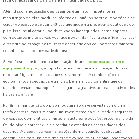
reparos necessários para garantir a integridade do piso.
Além disso, a
educação dos usuários
é um fator importante na
manutenção do piso modular. Informe os usuários sobre a importância de
cuidar do espaço e adotar práticas que ajudem a preservar a qualidade do
piso. Isso inclui evitar o uso de calçados inadequados, como sapatos
com solados muito agressivos, que podem danificar a superfície. Incentivar
o respeito ao espaço e a utilização adequada dos equipamentos também
contribui para a longevidade do piso.
Se você está considerando a instalação de uma
academia ao ar livre
equipamentos preço
, é importante lembrar que a manutenção do piso
modular é igualmente crucial nesses ambientes. A combinação de
equipamentos adequados e um piso bem mantido garantirá que os
usuários tenham uma experiência segura e agradável ao praticar atividades
físicas ao ar livre.
Por fim, a manutenção do piso modular não deve ser vista como uma
tarefa onerosa, mas sim como um investimento na qualidade e segurança
do espaço. Com práticas simples e regulares, é possível prolongar a vida
útil do piso e garantir que ele continue a atender às necessidades dos
usuários. Ao seguir as recomendações de manutenção, você estará
contribuindo para um ambiente esportivo seguro e funcional, onde todos