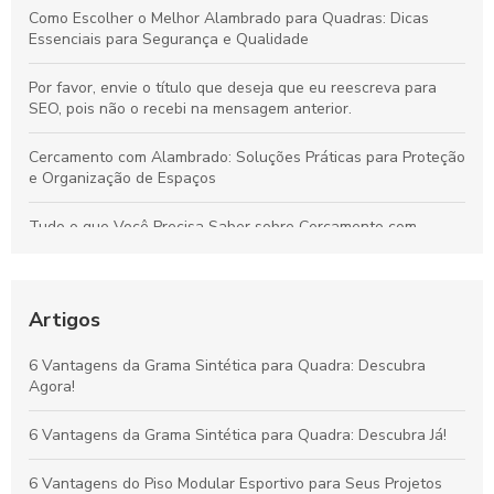
Como Escolher o Melhor Alambrado para Quadras: Dicas
Essenciais para Segurança e Qualidade
Por favor, envie o título que deseja que eu reescreva para
SEO, pois não o recebi na mensagem anterior.
Cercamento com Alambrado: Soluções Práticas para Proteção
e Organização de Espaços
Tudo o que Você Precisa Saber sobre Cercamento com
Alambrado: Benefícios, Usos e Como Escolher
Tudo sobre Grama Sintética para Campo de Futebol Society:
Vantagens, Custos e Guia de Escolha
Artigos
Vantagens da Grama Sintética para Quadras de Futebol
6 Vantagens da Grama Sintética para Quadra: Descubra
Society: Melhore o Desempenho e Conforto
Agora!
Grama Decorativa: A Opção Prática e Elegante para Renovar
6 Vantagens da Grama Sintética para Quadra: Descubra Já!
Qualquer Ambiente
6 Vantagens do Piso Modular Esportivo para Seus Projetos