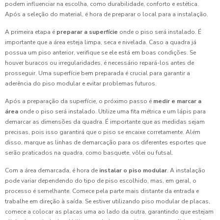
podem influenciar na escolha, como durabilidade, conforto e estética.
Após a seleção do material, é hora de preparar o local para a instalação.
A primeira etapa é
preparar a superfície
onde o piso será instalado. É
importante que a área esteja limpa, seca e nivelada. Caso a quadra já
possua um piso anterior, verifique se ele está em boas condições. Se
houver buracos ou irregularidades, é necessário repará-los antes de
prosseguir. Uma superfície bem preparada é crucial para garantir a
aderência do piso modular e evitar problemas futuros.
Após a preparação da superfície, o próximo passo é
medir e marcar a
área
onde o piso será instalado. Utilize uma fita métrica e um lápis para
demarcar as dimensões da quadra. É importante que as medidas sejam
precisas, pois isso garantirá que o piso se encaixe corretamente. Além
disso, marque as linhas de demarcação para os diferentes esportes que
serão praticados na quadra, como basquete, vôlei ou futsal.
Com a área demarcada, é hora de
instalar o piso modular
. A instalação
pode variar dependendo do tipo de piso escolhido, mas, em geral, o
processo é semelhante. Comece pela parte mais distante da entrada e
trabalhe em direção à saída. Se estiver utilizando piso modular de placas,
comece a colocar as placas uma ao lado da outra, garantindo que estejam