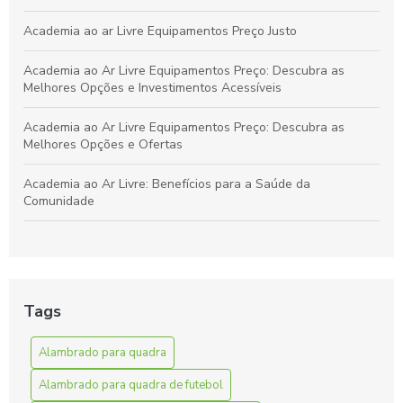
Academia ao ar Livre Equipamentos Preço Justo
Academia ao Ar Livre Equipamentos Preço: Descubra as
Melhores Opções e Investimentos Acessíveis
Academia ao Ar Livre Equipamentos Preço: Descubra as
Melhores Opções e Ofertas
Academia ao Ar Livre: Benefícios para a Saúde da
Comunidade
Academia ao Ar Livre: Descubra os Equipamentos e Preços
para Montar a Sua
Academia ao Ar Livre: Equipamentos e Preços para Montar
Tags
Seu Espaço Fitness
Alambrado para quadra
Alambrado para quadra de futebol é essencial para
segurança e desempenho. Descubra como escolher o ideal
Alambrado para quadra de futebol
para sua área de jogo.