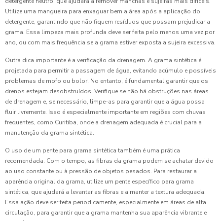
detergente neutro, que ajudará a remover manchas e sujeiras mais difíceis.
Utilize uma mangueira para enxaguar bem a área após a aplicação do
detergente, garantindo que não fiquem resíduos que possam prejudicar a
grama. Essa limpeza mais profunda deve ser feita pelo menos uma vez por
ano, ou com mais frequência se a grama estiver exposta a sujeira excessiva.
Outra dica importante é a verificação da drenagem. A grama sintética é
projetada para permitir a passagem de água, evitando acúmulo e possíveis
problemas de mofo ou bolor. No entanto, é fundamental garantir que os
drenos estejam desobstruídos. Verifique se não há obstruções nas áreas
de drenagem e, se necessário, limpe-as para garantir que a água possa
fluir livremente. Isso é especialmente importante em regiões com chuvas
frequentes, como Curitiba, onde a drenagem adequada é crucial para a
manutenção da grama sintética.
O uso de um pente para grama sintética também é uma prática
recomendada. Com o tempo, as fibras da grama podem se achatar devido
ao uso constante ou à pressão de objetos pesados. Para restaurar a
aparência original da grama, utilize um pente específico para grama
sintética, que ajudará a levantar as fibras e a manter a textura adequada.
Essa ação deve ser feita periodicamente, especialmente em áreas de alta
circulação, para garantir que a grama mantenha sua aparência vibrante e