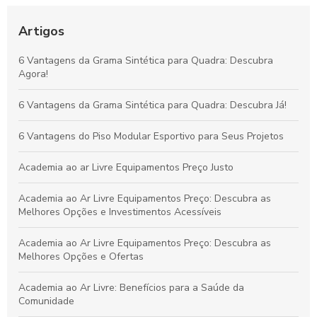
Tudo sobre Grama Sintética para Campo de Futebol Society:
Vantagens, Custos e Guia de Escolha
Artigos
Vantagens da Grama Sintética para Quadras de Futebol
6 Vantagens da Grama Sintética para Quadra: Descubra
Society: Melhore o Desempenho e Conforto
Agora!
Grama Decorativa: A Opção Prática e Elegante para Renovar
6 Vantagens da Grama Sintética para Quadra: Descubra Já!
Qualquer Ambiente
6 Vantagens do Piso Modular Esportivo para Seus Projetos
Academia ao ar Livre Equipamentos Preço Justo
Academia ao Ar Livre Equipamentos Preço: Descubra as
Melhores Opções e Investimentos Acessíveis
Academia ao Ar Livre Equipamentos Preço: Descubra as
Melhores Opções e Ofertas
Academia ao Ar Livre: Benefícios para a Saúde da
Comunidade