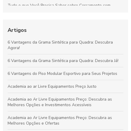
Tudo o que Você Precisa Saber sobre Cercamento com
Alambrado: Benefícios, Usos e Como Escolher
Tudo sobre Grama Sintética para Campo de Futebol Society:
Vantagens, Custos e Guia de Escolha
Artigos
Vantagens da Grama Sintética para Quadras de Futebol
6 Vantagens da Grama Sintética para Quadra: Descubra
Society: Melhore o Desempenho e Conforto
Agora!
Grama Decorativa: A Opção Prática e Elegante para Renovar
6 Vantagens da Grama Sintética para Quadra: Descubra Já!
Qualquer Ambiente
6 Vantagens do Piso Modular Esportivo para Seus Projetos
Academia ao ar Livre Equipamentos Preço Justo
Academia ao Ar Livre Equipamentos Preço: Descubra as
Melhores Opções e Investimentos Acessíveis
Academia ao Ar Livre Equipamentos Preço: Descubra as
Melhores Opções e Ofertas