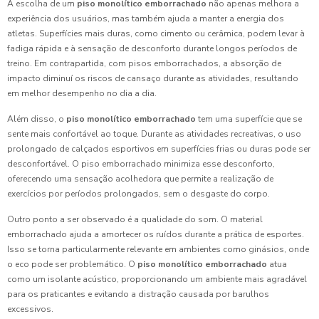
A escolha de um
piso monolítico emborrachado
não apenas melhora a
experiência dos usuários, mas também ajuda a manter a energia dos
atletas. Superfícies mais duras, como cimento ou cerâmica, podem levar à
fadiga rápida e à sensação de desconforto durante longos períodos de
treino. Em contrapartida, com pisos emborrachados, a absorção de
impacto diminuí os riscos de cansaço durante as atividades, resultando
em melhor desempenho no dia a dia.
Além disso, o
piso monolítico emborrachado
tem uma superfície que se
sente mais confortável ao toque. Durante as atividades recreativas, o uso
prolongado de calçados esportivos em superfícies frias ou duras pode ser
desconfortável. O piso emborrachado minimiza esse desconforto,
oferecendo uma sensação acolhedora que permite a realização de
exercícios por períodos prolongados, sem o desgaste do corpo.
Outro ponto a ser observado é a qualidade do som. O material
emborrachado ajuda a amortecer os ruídos durante a prática de esportes.
Isso se torna particularmente relevante em ambientes como ginásios, onde
o eco pode ser problemático. O
piso monolítico emborrachado
atua
como um isolante acústico, proporcionando um ambiente mais agradável
para os praticantes e evitando a distração causada por barulhos
excessivos.