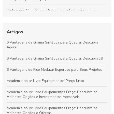
Tudo o que Você Precisa Saber sobre Cercamento com
Alambrado: Benefícios, Usos e Como Escolher
Tudo sobre Grama Sintética para Campo de Futebol Society:
Vantagens, Custos e Guia de Escolha
Artigos
Vantagens da Grama Sintética para Quadras de Futebol
6 Vantagens da Grama Sintética para Quadra: Descubra
Society: Melhore o Desempenho e Conforto
Agora!
Grama Decorativa: A Opção Prática e Elegante para Renovar
6 Vantagens da Grama Sintética para Quadra: Descubra Já!
Qualquer Ambiente
6 Vantagens do Piso Modular Esportivo para Seus Projetos
Academia ao ar Livre Equipamentos Preço Justo
Academia ao Ar Livre Equipamentos Preço: Descubra as
Melhores Opções e Investimentos Acessíveis
Academia ao Ar Livre Equipamentos Preço: Descubra as
Melhores Opções e Ofertas