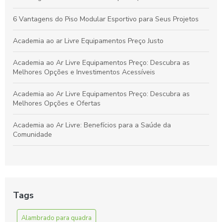
Qualquer Ambiente
6 Vantagens do Piso Modular Esportivo para Seus Projetos
Academia ao ar Livre Equipamentos Preço Justo
Academia ao Ar Livre Equipamentos Preço: Descubra as
Melhores Opções e Investimentos Acessíveis
Academia ao Ar Livre Equipamentos Preço: Descubra as
Melhores Opções e Ofertas
Academia ao Ar Livre: Benefícios para a Saúde da
Comunidade
Academia ao Ar Livre: Descubra os Equipamentos e Preços
para Montar a Sua
Academia ao Ar Livre: Equipamentos e Preços para Montar
Tags
Seu Espaço Fitness
Alambrado para quadra
Alambrado para quadra de futebol é essencial para