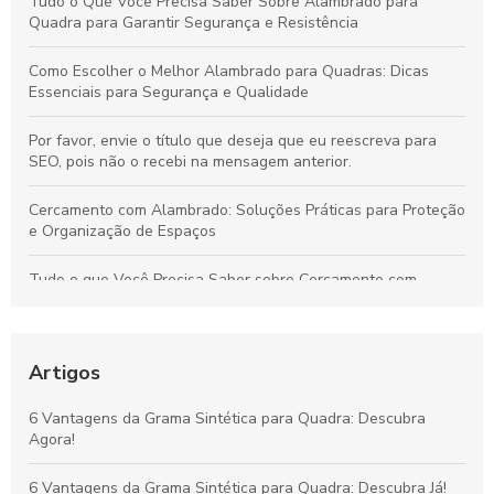
Tudo o Que Você Precisa Saber Sobre Alambrado para
Quadra para Garantir Segurança e Resistência
Como Escolher o Melhor Alambrado para Quadras: Dicas
Essenciais para Segurança e Qualidade
Por favor, envie o título que deseja que eu reescreva para
SEO, pois não o recebi na mensagem anterior.
Cercamento com Alambrado: Soluções Práticas para Proteção
e Organização de Espaços
Tudo o que Você Precisa Saber sobre Cercamento com
Alambrado: Benefícios, Usos e Como Escolher
Tudo sobre Grama Sintética para Campo de Futebol Society:
Vantagens, Custos e Guia de Escolha
Artigos
Vantagens da Grama Sintética para Quadras de Futebol
6 Vantagens da Grama Sintética para Quadra: Descubra
Society: Melhore o Desempenho e Conforto
Agora!
Grama Decorativa: A Opção Prática e Elegante para Renovar
6 Vantagens da Grama Sintética para Quadra: Descubra Já!