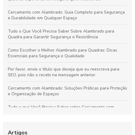
Cercamento com Alambrado: Guia Completo para Segurança
e Durabilidade em Qualquer Espaço
Tudo o Que Você Precisa Saber Sobre Alambrado para
Quadra para Garantir Segurança e Resistência
Como Escolher o Melhor Alambrado para Quadras: Dicas
Essenciais para Segurança e Qualidade
Por favor, envie o título que deseja que eu reescreva para
SEO, pois não o recebi na mensagem anterior.
Cercamento com Alambrado: Soluções Práticas para Proteção
e Organização de Espaços
Tudo o que Você Precisa Saber sobre Cercamento com
Alambrado: Benefícios, Usos e Como Escolher
Tudo sobre Grama Sintética para Campo de Futebol Society:
Vantagens, Custos e Guia de Escolha
Artigos