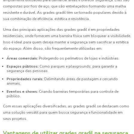
amplamente utilizadas para demarcar áreas e oferecer segurança. Elas são
compostas por fios de aço, que são entrelaçados formando uma malha
resistente e durável. As grades gradil têm se tornado populares devido à
sua combinação de eficiência, estética e resistência.
Uma das principais aplicações das grades gradil é em propriedades
residenciais, onde fornecem uma barreira física sem bloquear a visibilidade.
Isso é ideal para quem deseja manter a segurança sem sacrificar a estética
do espaço. Além disso, são frequentemente utilizadas em:
Áreas comerciais:
Protegendo os perímetros de lojas e indústrias.
Espaços públicos:
Como parques e playgrounds, para garantir a
segurança das pessoas.
Propriedades rurais:
Delimitando áreas de pastagem e cercando
animais.
Eventos e shows:
Criando barreiras temporárias para controle de
público.
Com essas aplicações diversificadas, as grades gradil se destacam como
uma solução versátil para quem busca segurança e funcionalidade em
seus projetos.
Vantagens de utilizar grades gradil na segurança