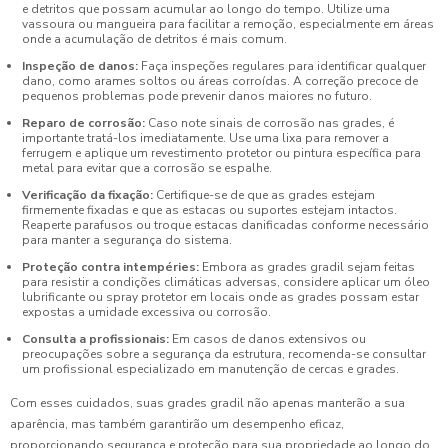
e detritos que possam acumular ao longo do tempo. Utilize uma
vassoura ou mangueira para facilitar a remoção, especialmente em áreas
onde a acumulação de detritos é mais comum.
Inspeção de danos:
Faça inspeções regulares para identificar qualquer
dano, como arames soltos ou áreas corroídas. A correção precoce de
pequenos problemas pode prevenir danos maiores no futuro.
Reparo de corrosão:
Caso note sinais de corrosão nas grades, é
importante tratá-los imediatamente. Use uma lixa para remover a
ferrugem e aplique um revestimento protetor ou pintura específica para
metal para evitar que a corrosão se espalhe.
Verificação da fixação:
Certifique-se de que as grades estejam
firmemente fixadas e que as estacas ou suportes estejam intactos.
Reaperte parafusos ou troque estacas danificadas conforme necessário
para manter a segurança do sistema.
Proteção contra intempéries:
Embora as grades gradil sejam feitas
para resistir a condições climáticas adversas, considere aplicar um óleo
lubrificante ou spray protetor em locais onde as grades possam estar
expostas a umidade excessiva ou corrosão.
Consulta a profissionais:
Em casos de danos extensivos ou
preocupações sobre a segurança da estrutura, recomenda-se consultar
um profissional especializado em manutenção de cercas e grades.
Com esses cuidados, suas grades gradil não apenas manterão a sua
aparência, mas também garantirão um desempenho eficaz,
proporcionando segurança e proteção para sua propriedade ao longo do