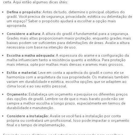
certa. Aqui estão algumas dicas úteis:
Defina o propósito:
Antes de tudo, determine o principal objetivo do
gradil. Você precisa de segurança, privacidade, estética ou delimitação de
um espaço? Saber o propósito ajudará a escolher a opção mais
apropriada.
Considere a altura:
A altura do gradil é fundamental para a segurança.
Grades mais altas proporcionam maior proteção, enquanto grades mais
baixas podem ser suficientes para delimitações de áreas. Avalie a altura
necessária com base na intenção de uso.
Escolha a malha adequada:
A espessura do arame e a configuração da
malha influenciam tanto a resistência quanto a estética. Para proteção
mais intensa, opte por malhas mais densas e arames mais grossos.
Estilo e material:
Leve em conta a aparência do gradil e como ele se
harmoniza com a arquitetura da sua propriedade. Os materiais também
variam em durabilidade e estética, escolha opções que se adaptem ao
clima local e ao seu estilo pessoal.
Orçamento:
Estabeleça um orçamento e pesquise os diferentes preços
das opções de gradil. Lembre-se de que o mais barato pode não ser
sempre a melhor escolha a longo prazo, especialmente em termos de
durabilidade e manutenção.
Considere a instalação:
Avalie se você fará a instalação por conta
própria ou contratará um profissional. Isso pode impactar o orçamento
final e o tempo de implementação.