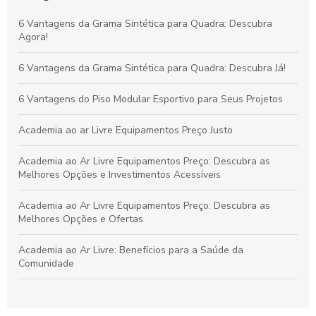
Vantagens da Grama Sintética para Quadras de Futebol
6 Vantagens da Grama Sintética para Quadra: Descubra
Society: Melhore o Desempenho e Conforto
Agora!
Grama Decorativa: A Opção Prática e Elegante para Renovar
6 Vantagens da Grama Sintética para Quadra: Descubra Já!
Qualquer Ambiente
6 Vantagens do Piso Modular Esportivo para Seus Projetos
Academia ao ar Livre Equipamentos Preço Justo
Academia ao Ar Livre Equipamentos Preço: Descubra as
Melhores Opções e Investimentos Acessíveis
Academia ao Ar Livre Equipamentos Preço: Descubra as
Melhores Opções e Ofertas
Academia ao Ar Livre: Benefícios para a Saúde da
Comunidade
Academia ao Ar Livre: Descubra os Equipamentos e Preços
para Montar a Sua