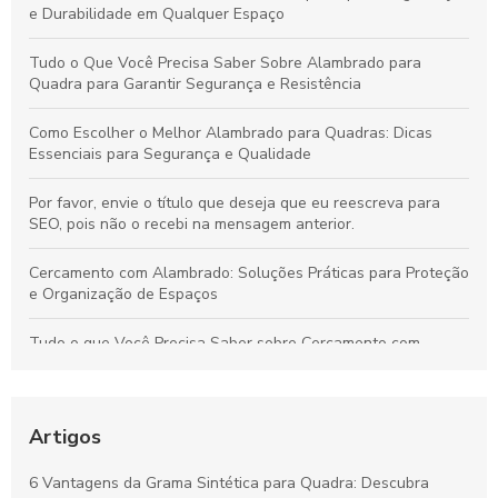
e Durabilidade em Qualquer Espaço
Tudo o Que Você Precisa Saber Sobre Alambrado para
Quadra para Garantir Segurança e Resistência
Como Escolher o Melhor Alambrado para Quadras: Dicas
Essenciais para Segurança e Qualidade
Por favor, envie o título que deseja que eu reescreva para
SEO, pois não o recebi na mensagem anterior.
Cercamento com Alambrado: Soluções Práticas para Proteção
e Organização de Espaços
Tudo o que Você Precisa Saber sobre Cercamento com
Alambrado: Benefícios, Usos e Como Escolher
Tudo sobre Grama Sintética para Campo de Futebol Society:
Vantagens, Custos e Guia de Escolha
Artigos
Vantagens da Grama Sintética para Quadras de Futebol
6 Vantagens da Grama Sintética para Quadra: Descubra