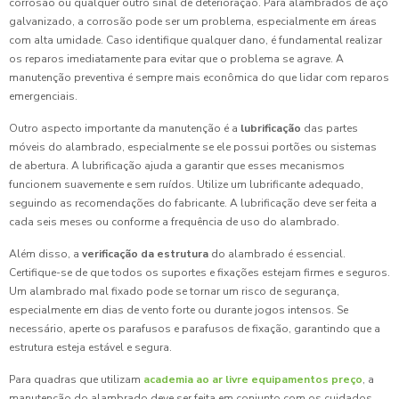
corrosão ou qualquer outro sinal de deterioração. Para alambrados de aço
galvanizado, a corrosão pode ser um problema, especialmente em áreas
com alta umidade. Caso identifique qualquer dano, é fundamental realizar
os reparos imediatamente para evitar que o problema se agrave. A
manutenção preventiva é sempre mais econômica do que lidar com reparos
emergenciais.
Outro aspecto importante da manutenção é a
lubrificação
das partes
móveis do alambrado, especialmente se ele possui portões ou sistemas
de abertura. A lubrificação ajuda a garantir que esses mecanismos
funcionem suavemente e sem ruídos. Utilize um lubrificante adequado,
seguindo as recomendações do fabricante. A lubrificação deve ser feita a
cada seis meses ou conforme a frequência de uso do alambrado.
Além disso, a
verificação da estrutura
do alambrado é essencial.
Certifique-se de que todos os suportes e fixações estejam firmes e seguros.
Um alambrado mal fixado pode se tornar um risco de segurança,
especialmente em dias de vento forte ou durante jogos intensos. Se
necessário, aperte os parafusos e parafusos de fixação, garantindo que a
estrutura esteja estável e segura.
Para quadras que utilizam
academia ao ar livre equipamentos preço
, a
manutenção do alambrado deve ser feita em conjunto com os cuidados