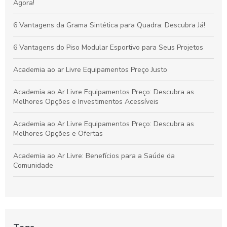
Society: Melhore o Desempenho e Conforto
Agora!
Grama Decorativa: A Opção Prática e Elegante para Renovar
6 Vantagens da Grama Sintética para Quadra: Descubra Já!
Qualquer Ambiente
6 Vantagens do Piso Modular Esportivo para Seus Projetos
Academia ao ar Livre Equipamentos Preço Justo
Academia ao Ar Livre Equipamentos Preço: Descubra as
Melhores Opções e Investimentos Acessíveis
Academia ao Ar Livre Equipamentos Preço: Descubra as
Melhores Opções e Ofertas
Academia ao Ar Livre: Benefícios para a Saúde da
Comunidade
Academia ao Ar Livre: Descubra os Equipamentos e Preços
para Montar a Sua
Academia ao Ar Livre: Equipamentos e Preços para Montar