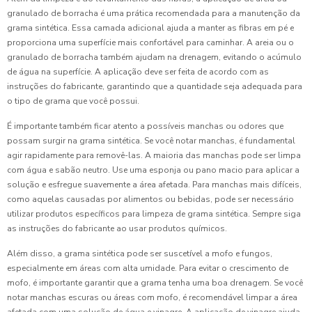
granulado de borracha é uma prática recomendada para a manutenção da
grama sintética. Essa camada adicional ajuda a manter as fibras em pé e
proporciona uma superfície mais confortável para caminhar. A areia ou o
granulado de borracha também ajudam na drenagem, evitando o acúmulo
de água na superfície. A aplicação deve ser feita de acordo com as
instruções do fabricante, garantindo que a quantidade seja adequada para
o tipo de grama que você possui.
É importante também ficar atento a possíveis manchas ou odores que
possam surgir na grama sintética. Se você notar manchas, é fundamental
agir rapidamente para removê-las. A maioria das manchas pode ser limpa
com água e sabão neutro. Use uma esponja ou pano macio para aplicar a
solução e esfregue suavemente a área afetada. Para manchas mais difíceis,
como aquelas causadas por alimentos ou bebidas, pode ser necessário
utilizar produtos específicos para limpeza de grama sintética. Sempre siga
as instruções do fabricante ao usar produtos químicos.
Além disso, a grama sintética pode ser suscetível a mofo e fungos,
especialmente em áreas com alta umidade. Para evitar o crescimento de
mofo, é importante garantir que a grama tenha uma boa drenagem. Se você
notar manchas escuras ou áreas com mofo, é recomendável limpar a área