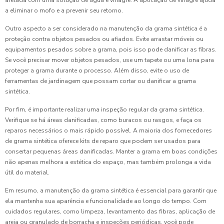
afetada com uma solução de água e vinagre. A aplicação de vinagre ajuda
a eliminar o mofo e a prevenir seu retorno.
Outro aspecto a ser considerado na manutenção da grama sintética é a
proteção contra objetos pesados ou afiados. Evite arrastar móveis ou
equipamentos pesados sobre a grama, pois isso pode danificar as fibras.
Se você precisar mover objetos pesados, use um tapete ou uma lona para
proteger a grama durante o processo. Além disso, evite o uso de
ferramentas de jardinagem que possam cortar ou danificar a grama
sintética.
Por fim, é importante realizar uma inspeção regular da grama sintética.
Verifique se há áreas danificadas, como buracos ou rasgos, e faça os
reparos necessários o mais rápido possível. A maioria dos fornecedores
de grama sintética oferece kits de reparo que podem ser usados para
consertar pequenas áreas danificadas. Manter a grama em boas condições
não apenas melhora a estética do espaço, mas também prolonga a vida
útil do material.
Em resumo, a manutenção da grama sintética é essencial para garantir que
ela mantenha sua aparência e funcionalidade ao longo do tempo. Com
cuidados regulares, como limpeza, levantamento das fibras, aplicação de
areia ou granulado de borracha e inspeções periódicas, você pode