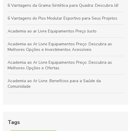
Grama Decorativa: A Opção Prática e Elegante para Renovar
6 Vantagens da Grama Sintética para Quadra: Descubra Já!
Qualquer Ambiente
6 Vantagens do Piso Modular Esportivo para Seus Projetos
Academia ao ar Livre Equipamentos Preço Justo
Academia ao Ar Livre Equipamentos Preço: Descubra as
Melhores Opções e Investimentos Acessíveis
Academia ao Ar Livre Equipamentos Preço: Descubra as
Melhores Opções e Ofertas
Academia ao Ar Livre: Benefícios para a Saúde da
Comunidade
Academia ao Ar Livre: Descubra os Equipamentos e Preços
para Montar a Sua
Academia ao Ar Livre: Equipamentos e Preços para Montar
Tags
Seu Espaço Fitness