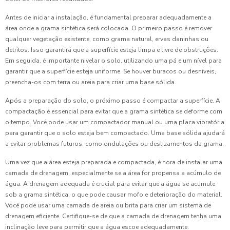
Antes de iniciar a instalação, é fundamental preparar adequadamente a
área onde a grama sintética será colocada. O primeiro passo é remover
qualquer vegetação existente, como grama natural, ervas daninhas ou
detritos. Isso garantirá que a superfície esteja limpa e livre de obstruções.
Em seguida, é importante nivelar o solo, utilizando uma pá e um nível para
garantir que a superfície esteja uniforme. Se houver buracos ou desníveis,
preencha-os com terra ou areia para criar uma base sólida.
Após a preparação do solo, o próximo passo é compactar a superfície. A
compactação é essencial para evitar que a grama sintética se deforme com
o tempo. Você pode usar um compactador manual ou uma placa vibratória
para garantir que o solo esteja bem compactado. Uma base sólida ajudará
a evitar problemas futuros, como ondulações ou deslizamentos da grama.
Uma vez que a área esteja preparada e compactada, é hora de instalar uma
camada de drenagem, especialmente se a área for propensa a acúmulo de
água. A drenagem adequada é crucial para evitar que a água se acumule
sob a grama sintética, o que pode causar mofo e deterioração do material.
Você pode usar uma camada de areia ou brita para criar um sistema de
drenagem eficiente. Certifique-se de que a camada de drenagem tenha uma
inclinação leve para permitir que a água escoe adequadamente.