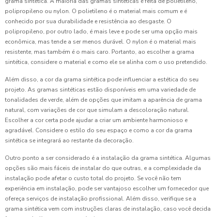
grama sintética. A maioria das gramas sintéticas é feita de polietileno,
polipropileno ou nylon. O polietileno é o material mais comum e é
conhecido por sua durabilidade e resistência ao desgaste. O
polipropileno, por outro lado, é mais leve e pode ser uma opção mais
econômica, mas tende a ser menos durável. O nylon é o material mais
resistente, mas também é o mais caro. Portanto, ao escolher a grama
sintética, considere o material e como ele se alinha com o uso pretendido.
Além disso, a cor da grama sintética pode influenciar a estética do seu
projeto. As gramas sintéticas estão disponíveis em uma variedade de
tonalidades de verde, além de opções que imitam a aparência de grama
natural, com variações de cor que simulam a descoloração natural.
Escolher a cor certa pode ajudar a criar um ambiente harmonioso e
agradável. Considere o estilo do seu espaço e como a cor da grama
sintética se integrará ao restante da decoração.
Outro ponto a ser considerado é a instalação da grama sintética. Algumas
opções são mais fáceis de instalar do que outras, e a complexidade da
instalação pode afetar o custo total do projeto. Se você não tem
experiência em instalação, pode ser vantajoso escolher um fornecedor que
ofereça serviços de instalação profissional. Além disso, verifique se a
grama sintética vem com instruções claras de instalação, caso você decida