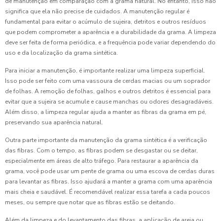
de manutenção em comparação com a grama natural. No entanto, isso não
significa que ela não precise de cuidados. A manutenção regular é
fundamental para evitar o acúmulo de sujeira, detritos e outros resíduos
que podem comprometer a aparência e a durabilidade da grama. A limpeza
deve ser feita de forma periódica, e a frequência pode variar dependendo do
uso e da localização da grama sintética.
Para iniciar a manutenção, é importante realizar uma limpeza superficial.
Isso pode ser feito com uma vassoura de cerdas macias ou um soprador
de folhas. A remoção de folhas, galhos e outros detritos é essencial para
evitar que a sujeira se acumule e cause manchas ou odores desagradáveis.
Além disso, a limpeza regular ajuda a manter as fibras da grama em pé,
preservando sua aparência natural.
Outra parte importante da manutenção da grama sintética é a verificação
das fibras. Com o tempo, as fibras podem se desgastar ou se deitar,
especialmente em áreas de alto tráfego. Para restaurar a aparência da
grama, você pode usar um pente de grama ou uma escova de cerdas duras
para levantar as fibras. Isso ajudará a manter a grama com uma aparência
mais cheia e saudável. É recomendável realizar essa tarefa a cada poucos
meses, ou sempre que notar que as fibras estão se deitando.
Além da limpeza e do levantamento das fibras, a aplicação de areia ou