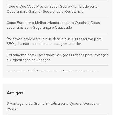
Tudo o Que Você Precisa Saber Sobre Alambrado para
Quadra para Garantir Segurança e Resistência
Como Escolher o Melhor Alambrado para Quadras: Dicas
Essenciais para Segurança e Qualidade
Por favor, envie o título que deseja que eu reescreva para
SEO, pois não o recebi na mensagem anterior.
Cercamento com Alambrado: Soluções Práticas para Proteção
e Organização de Espaços
Tudo o que Você Precisa Saber sobre Cercamento com
Alambrado: Benefícios, Usos e Como Escolher
Tudo sobre Grama Sintética para Campo de Futebol Society:
Vantagens, Custos e Guia de Escolha
Artigos
Vantagens da Grama Sintética para Quadras de Futebol
6 Vantagens da Grama Sintética para Quadra: Descubra
Society: Melhore o Desempenho e Conforto
Agora!