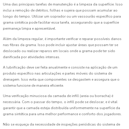
Uma das principais tarefas de manutenção é a limpeza da superfície. Isso
inclui a remoção de detritos, folhas e sujeira que possam acumular ao
longo do tempo. Utilizar um soprador ou um vassourão específico para
grama sintética pode facilitar essa tarefa, assegurando que a superfície
permaneça limpa e apresentável.
Além da limpeza regular, é importante verificar e reparar possíveis danos
nas fibras da grama. Isso pode incluir ajustar áreas que possam ter se
deslocado ou realizar reparos em locais onde a grama pode ter sido
danificada por atividades intensas.
A lubrificação deve ser feita anualmente e consiste na aplicação de um
produto específico nas articulações e partes móveis do sistema de
drenagem. Isso evita que componentes se desgastem e assegura que o
sistema funcione de maneira eficiente.
Uma verificação minuciosa da camada de infill (areia ou borracha) é
necessária. Com o passar do tempo, o infill pode se deslocar, e é vital
garantir que a camada esteja distribuída uniformemente na superfície da
grama sintética para uma melhor performance e conforto dos jogadores.
Não se esqueça da necessidade de inspeções periódicas do sistema de