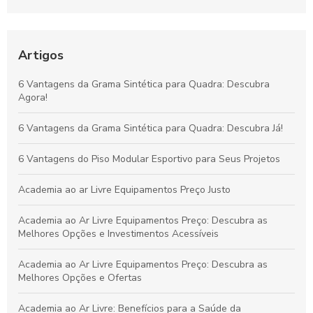
Alambrado: Benefícios, Usos e Como Escolher
Tudo sobre Grama Sintética para Campo de Futebol Society:
Vantagens, Custos e Guia de Escolha
Artigos
Vantagens da Grama Sintética para Quadras de Futebol
6 Vantagens da Grama Sintética para Quadra: Descubra
Society: Melhore o Desempenho e Conforto
Agora!
Grama Decorativa: A Opção Prática e Elegante para Renovar
6 Vantagens da Grama Sintética para Quadra: Descubra Já!
Qualquer Ambiente
6 Vantagens do Piso Modular Esportivo para Seus Projetos
Academia ao ar Livre Equipamentos Preço Justo
Academia ao Ar Livre Equipamentos Preço: Descubra as
Melhores Opções e Investimentos Acessíveis
Academia ao Ar Livre Equipamentos Preço: Descubra as
Melhores Opções e Ofertas
Academia ao Ar Livre: Benefícios para a Saúde da