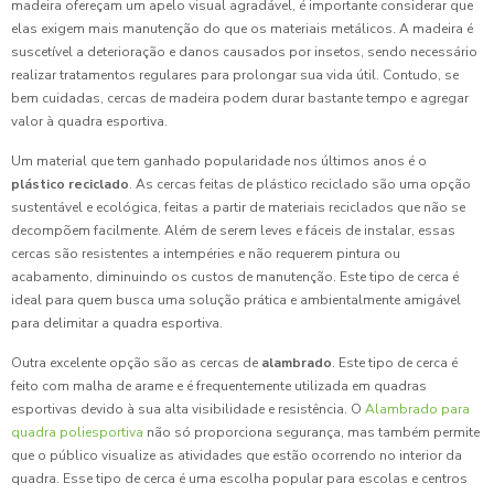
madeira ofereçam um apelo visual agradável, é importante considerar que
elas exigem mais manutenção do que os materiais metálicos. A madeira é
suscetível a deterioração e danos causados por insetos, sendo necessário
realizar tratamentos regulares para prolongar sua vida útil. Contudo, se
bem cuidadas, cercas de madeira podem durar bastante tempo e agregar
valor à quadra esportiva.
Um material que tem ganhado popularidade nos últimos anos é o
plástico reciclado
. As cercas feitas de plástico reciclado são uma opção
sustentável e ecológica, feitas a partir de materiais reciclados que não se
decompõem facilmente. Além de serem leves e fáceis de instalar, essas
cercas são resistentes a intempéries e não requerem pintura ou
acabamento, diminuindo os custos de manutenção. Este tipo de cerca é
ideal para quem busca uma solução prática e ambientalmente amigável
para delimitar a quadra esportiva.
Outra excelente opção são as cercas de
alambrado
. Este tipo de cerca é
feito com malha de arame e é frequentemente utilizada em quadras
esportivas devido à sua alta visibilidade e resistência. O
Alambrado para
quadra poliesportiva
não só proporciona segurança, mas também permite
que o público visualize as atividades que estão ocorrendo no interior da
quadra. Esse tipo de cerca é uma escolha popular para escolas e centros