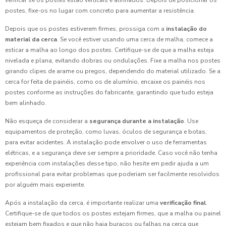
verificar se os postes estão verticais e alinhados. Depois de posicionar os
postes, fixe-os no lugar com concreto para aumentar a resistência.
Depois que os postes estiverem firmes, prossiga com a
instalação do
material da cerca
. Se você estiver usando uma cerca de malha, comece a
esticar a malha ao longo dos postes. Certifique-se de que a malha esteja
nivelada e plana, evitando dobras ou ondulações. Fixe a malha nos postes
girando clipes de arame ou pregos, dependendo do material utilizado. Se a
cerca for feita de painéis, como os de alumínio, encaixe os painéis nos
postes conforme as instruções do fabricante, garantindo que tudo esteja
bem alinhado.
Não esqueça de considerar a
segurança durante a instalação
. Use
equipamentos de proteção, como luvas, óculos de segurança e botas,
para evitar acidentes. A instalação pode envolver o uso de ferramentas
elétricas, e a segurança deve ser sempre a prioridade. Caso você não tenha
experiência com instalações desse tipo, não hesite em pedir ajuda a um
profissional para evitar problemas que poderiam ser facilmente resolvidos
por alguém mais experiente.
Após a instalação da cerca, é importante realizar uma
verificação final
.
Certifique-se de que todos os postes estejam firmes, que a malha ou painel
estejam bem fixados e que não haja buracos ou falhas na cerca que