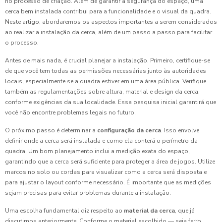
no processo de criação. Além de garantir a segurança do espaço, uma
cerca bem instalada contribui para a funcionalidade e o visual da quadra.
Neste artigo, abordaremos os aspectos importantes a serem considerados
ao realizar a instalação da cerca, além de um passo a passo para facilitar
o processo.
Antes de mais nada, é crucial planejar a instalação. Primeiro, certifique-se
de que você tem todas as permissões necessárias junto às autoridades
locais, especialmente se a quadra estiver em uma área pública. Verifique
também as regulamentações sobre altura, material e design da cerca,
conforme exigências da sua localidade. Essa pesquisa inicial garantirá que
você não encontre problemas legais no futuro.
O próximo passo é determinar a
configuração da cerca
. Isso envolve
definir onde a cerca será instalada e como ela conterá o perímetro da
quadra. Um bom planejamento inclui a medição exata do espaço,
garantindo que a cerca será suficiente para proteger a área de jogos. Utilize
marcos no solo ou cordas para visualizar como a cerca será disposta e
para ajustar o layout conforme necessário. É importante que as medições
sejam precisas para evitar problemas durante a instalação.
Uma escolha fundamental diz respeito ao
material da cerca
, que já
discutimos anteriormente. Conforme o material escolhido — seja ferro,