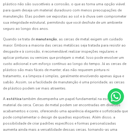
plástico não são suscetíveis a corrosão, o que as torna uma opção viável
para quem deseja um material duradouro com menos preocupações de
manutenção. Elas podem ser expostas ao sol e à chuva sem comprometer
sua integridade estrutural, permitindo que você desfrute de um ambiente
seguro ao longo dos anos.
Quando se trata de
manutenção
, as cercas de metal exigem um cuidado
maior. Embora a maioria das cercas metálicas seja tratada para resistir ao
desgaste e à corrosão, é recomendável realizar inspeções regulares e
aplicar pinturas ou vernizes que protejam o metal. Isso pode envolver um
custo adicional e um esforço contínuo ao longo do tempo. Já as cercas de
plástico são mais fáceis de manter; elas não requerem pintura ni
tratamento, e a limpeza é simples, geralmente envolvendo apenas água e
sabão. Assim, se a facilidade de manutenção é uma prioridade, as cercas
de plástico podem ser mais atraentes.
A
estética
também desempenha um papel fundamental na escolha do
material da cerca. Cercas de metal podem ser encontradas em diversos
acabamentos e cores, oferecendo uma aparência elegante e sofisticada que
pode complementar o design de quadras esportivas. Além disso, a
possibilidade de criar padrões específicos e formas personalizadas
aumenta ainda mais a versatilidade dessas cercas, tornando-as uma