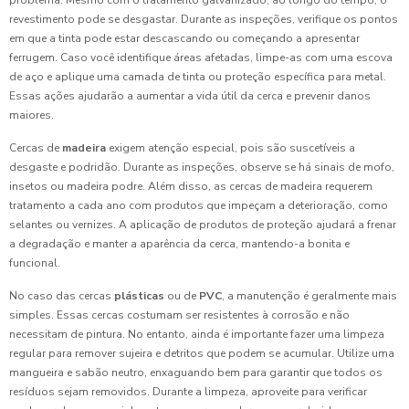
problema. Mesmo com o tratamento galvanizado, ao longo do tempo, o
revestimento pode se desgastar. Durante as inspeções, verifique os pontos
em que a tinta pode estar descascando ou começando a apresentar
ferrugem. Caso você identifique áreas afetadas, limpe-as com uma escova
de aço e aplique uma camada de tinta ou proteção específica para metal.
Essas ações ajudarão a aumentar a vida útil da cerca e prevenir danos
maiores.
Cercas de
madeira
exigem atenção especial, pois são suscetíveis a
desgaste e podridão. Durante as inspeções, observe se há sinais de mofo,
insetos ou madeira podre. Além disso, as cercas de madeira requerem
tratamento a cada ano com produtos que impeçam a deterioração, como
selantes ou vernizes. A aplicação de produtos de proteção ajudará a frenar
a degradação e manter a aparência da cerca, mantendo-a bonita e
funcional.
No caso das cercas
plásticas
ou de
PVC
, a manutenção é geralmente mais
simples. Essas cercas costumam ser resistentes à corrosão e não
necessitam de pintura. No entanto, ainda é importante fazer uma limpeza
regular para remover sujeira e detritos que podem se acumular. Utilize uma
mangueira e sabão neutro, enxaguando bem para garantir que todos os
resíduos sejam removidos. Durante a limpeza, aproveite para verificar