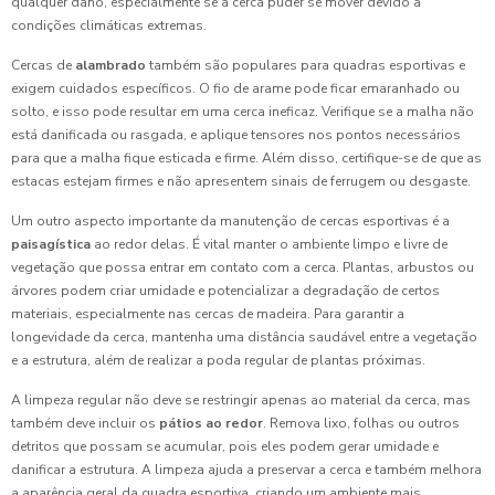
qualquer dano, especialmente se a cerca puder se mover devido a
condições climáticas extremas.
Cercas de
alambrado
também são populares para quadras esportivas e
exigem cuidados específicos. O fio de arame pode ficar emaranhado ou
solto, e isso pode resultar em uma cerca ineficaz. Verifique se a malha não
está danificada ou rasgada, e aplique tensores nos pontos necessários
para que a malha fique esticada e firme. Além disso, certifique-se de que as
estacas estejam firmes e não apresentem sinais de ferrugem ou desgaste.
Um outro aspecto importante da manutenção de cercas esportivas é a
paisagística
ao redor delas. É vital manter o ambiente limpo e livre de
vegetação que possa entrar em contato com a cerca. Plantas, arbustos ou
árvores podem criar umidade e potencializar a degradação de certos
materiais, especialmente nas cercas de madeira. Para garantir a
longevidade da cerca, mantenha uma distância saudável entre a vegetação
e a estrutura, além de realizar a poda regular de plantas próximas.
A limpeza regular não deve se restringir apenas ao material da cerca, mas
também deve incluir os
pátios ao redor
. Remova lixo, folhas ou outros
detritos que possam se acumular, pois eles podem gerar umidade e
danificar a estrutura. A limpeza ajuda a preservar a cerca e também melhora
a aparência geral da quadra esportiva, criando um ambiente mais