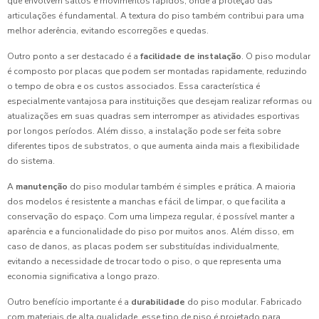
que envolvem saltos e movimentos rápidos, onde a proteção das
articulações é fundamental. A textura do piso também contribui para uma
melhor aderência, evitando escorregões e quedas.
Outro ponto a ser destacado é a
facilidade de instalação
. O piso modular
é composto por placas que podem ser montadas rapidamente, reduzindo
o tempo de obra e os custos associados. Essa característica é
especialmente vantajosa para instituições que desejam realizar reformas ou
atualizações em suas quadras sem interromper as atividades esportivas
por longos períodos. Além disso, a instalação pode ser feita sobre
diferentes tipos de substratos, o que aumenta ainda mais a flexibilidade
do sistema.
A
manutenção
do piso modular também é simples e prática. A maioria
dos modelos é resistente a manchas e fácil de limpar, o que facilita a
conservação do espaço. Com uma limpeza regular, é possível manter a
aparência e a funcionalidade do piso por muitos anos. Além disso, em
caso de danos, as placas podem ser substituídas individualmente,
evitando a necessidade de trocar todo o piso, o que representa uma
economia significativa a longo prazo.
Outro benefício importante é a
durabilidade
do piso modular. Fabricado
com materiais de alta qualidade, esse tipo de piso é projetado para