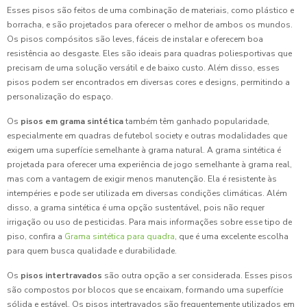
Esses pisos são feitos de uma combinação de materiais, como plástico e
borracha, e são projetados para oferecer o melhor de ambos os mundos.
Os pisos compósitos são leves, fáceis de instalar e oferecem boa
resistência ao desgaste. Eles são ideais para quadras poliesportivas que
precisam de uma solução versátil e de baixo custo. Além disso, esses
pisos podem ser encontrados em diversas cores e designs, permitindo a
personalização do espaço.
Os
pisos em grama sintética
também têm ganhado popularidade,
especialmente em quadras de futebol society e outras modalidades que
exigem uma superfície semelhante à grama natural. A grama sintética é
projetada para oferecer uma experiência de jogo semelhante à grama real,
mas com a vantagem de exigir menos manutenção. Ela é resistente às
intempéries e pode ser utilizada em diversas condições climáticas. Além
disso, a grama sintética é uma opção sustentável, pois não requer
irrigação ou uso de pesticidas. Para mais informações sobre esse tipo de
piso, confira a
Grama sintética para quadra
, que é uma excelente escolha
para quem busca qualidade e durabilidade.
Os
pisos intertravados
são outra opção a ser considerada. Esses pisos
são compostos por blocos que se encaixam, formando uma superfície
sólida e estável. Os pisos intertravados são frequentemente utilizados em