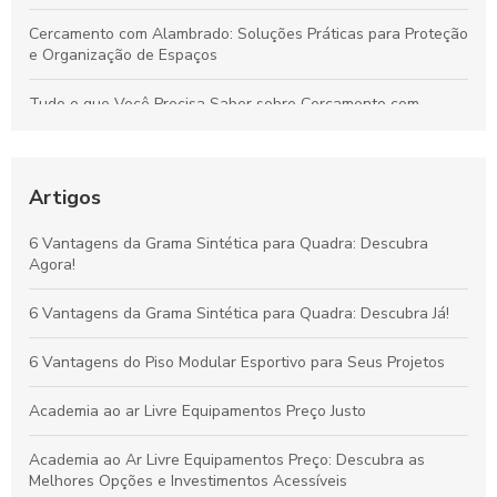
Cercamento com Alambrado: Soluções Práticas para Proteção
e Organização de Espaços
Tudo o que Você Precisa Saber sobre Cercamento com
Alambrado: Benefícios, Usos e Como Escolher
Tudo sobre Grama Sintética para Campo de Futebol Society:
Vantagens, Custos e Guia de Escolha
Artigos
Vantagens da Grama Sintética para Quadras de Futebol
6 Vantagens da Grama Sintética para Quadra: Descubra
Society: Melhore o Desempenho e Conforto
Agora!
Grama Decorativa: A Opção Prática e Elegante para Renovar
6 Vantagens da Grama Sintética para Quadra: Descubra Já!
Qualquer Ambiente
6 Vantagens do Piso Modular Esportivo para Seus Projetos
Academia ao ar Livre Equipamentos Preço Justo
Academia ao Ar Livre Equipamentos Preço: Descubra as
Melhores Opções e Investimentos Acessíveis