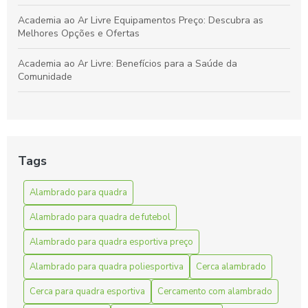
Academia ao Ar Livre Equipamentos Preço: Descubra as
Melhores Opções e Ofertas
Academia ao Ar Livre: Benefícios para a Saúde da
Comunidade
Academia ao Ar Livre: Descubra os Equipamentos e Preços
para Montar a Sua
Academia ao Ar Livre: Equipamentos e Preços para Montar
Tags
Seu Espaço Fitness
Alambrado para quadra
Alambrado para quadra de futebol é essencial para
segurança e desempenho. Descubra como escolher o ideal
Alambrado para quadra de futebol
para sua área de jogo.
Alambrado para quadra esportiva preço
Alambrado para quadra de futebol é essencial para
segurança e desempenho. Descubra como escolher o ideal
Alambrado para quadra poliesportiva
Cerca alambrado
para sua instalação.
Cerca para quadra esportiva
Cercamento com alambrado
Alambrado para Quadra de Futebol: Benefícios e Tipos