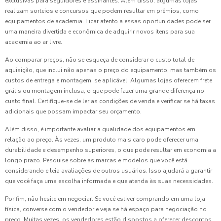
exclusivas para seguidores e assinantes. Além disso, algumas lojas
realizam sorteios e concursos que podem resultar em prêmios, como
equipamentos de academia. Ficar atento a essas oportunidades pode ser
uma maneira divertida e econômica de adquirir novos itens para sua
academia ao ar livre.
Ao comparar preços, não se esqueça de considerar o custo total de
aquisição, que inclui não apenas o preço do equipamento, mas também os
custos de entrega e montagem, se aplicável. Algumas lojas oferecem frete
grátis ou montagem inclusa, o que pode fazer uma grande diferença no
custo final. Certifique-se de ler as condições de venda e verificar se há taxas
adicionais que possam impactar seu orçamento.
Além disso, é importante avaliar a qualidade dos equipamentos em
relação ao preço. Às vezes, um produto mais caro pode oferecer uma
durabilidade e desempenho superiores, o que pode resultar em economia a
longo prazo. Pesquise sobre as marcas e modelos que você está
considerando e leia avaliações de outros usuários. Isso ajudará a garantir
que você faça uma escolha informada e que atenda às suas necessidades.
Por fim, não hesite em negociar. Se você estiver comprando em uma loja
física, converse com o vendedor e veja se há espaço para negociação no
preço. Muitas vezes, os vendedores estão dispostos a oferecer descontos,