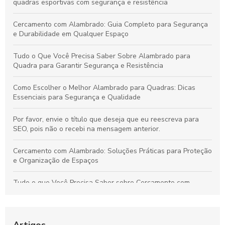
quadras esportivas com segurança e resistência
Cercamento com Alambrado: Guia Completo para Segurança
e Durabilidade em Qualquer Espaço
Tudo o Que Você Precisa Saber Sobre Alambrado para
Quadra para Garantir Segurança e Resistência
Como Escolher o Melhor Alambrado para Quadras: Dicas
Essenciais para Segurança e Qualidade
Por favor, envie o título que deseja que eu reescreva para
SEO, pois não o recebi na mensagem anterior.
Cercamento com Alambrado: Soluções Práticas para Proteção
e Organização de Espaços
Tudo o que Você Precisa Saber sobre Cercamento com
Alambrado: Benefícios, Usos e Como Escolher
Tudo sobre Grama Sintética para Campo de Futebol Society:
Vantagens, Custos e Guia de Escolha
Artigos