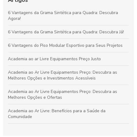
Vantagens da Grama Sintética para Quadras de Futebol
6 Vantagens da Grama Sintética para Quadra: Descubra
Society: Melhore o Desempenho e Conforto
Agora!
Grama Decorativa: A Opção Prática e Elegante para Renovar
6 Vantagens da Grama Sintética para Quadra: Descubra Já!
Qualquer Ambiente
6 Vantagens do Piso Modular Esportivo para Seus Projetos
Academia ao ar Livre Equipamentos Preço Justo
Academia ao Ar Livre Equipamentos Preço: Descubra as
Melhores Opções e Investimentos Acessíveis
Academia ao Ar Livre Equipamentos Preço: Descubra as
Melhores Opções e Ofertas
Academia ao Ar Livre: Benefícios para a Saúde da
Comunidade
Academia ao Ar Livre: Descubra os Equipamentos e Preços
para Montar a Sua