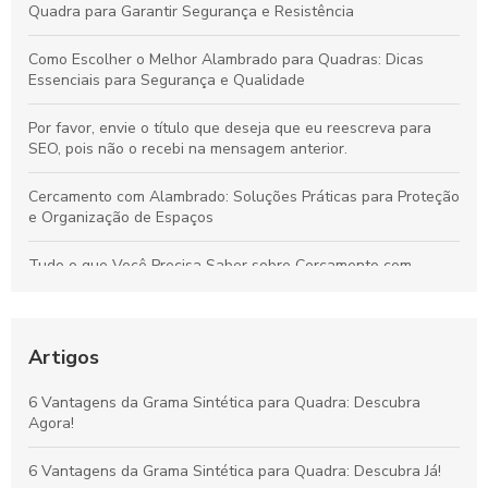
Quadra para Garantir Segurança e Resistência
Como Escolher o Melhor Alambrado para Quadras: Dicas
Essenciais para Segurança e Qualidade
Por favor, envie o título que deseja que eu reescreva para
SEO, pois não o recebi na mensagem anterior.
Cercamento com Alambrado: Soluções Práticas para Proteção
e Organização de Espaços
Tudo o que Você Precisa Saber sobre Cercamento com
Alambrado: Benefícios, Usos e Como Escolher
Tudo sobre Grama Sintética para Campo de Futebol Society:
Vantagens, Custos e Guia de Escolha
Artigos
Vantagens da Grama Sintética para Quadras de Futebol
6 Vantagens da Grama Sintética para Quadra: Descubra
Society: Melhore o Desempenho e Conforto
Agora!
Grama Decorativa: A Opção Prática e Elegante para Renovar
6 Vantagens da Grama Sintética para Quadra: Descubra Já!