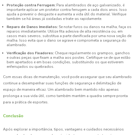
Proteção contra Ferrugem:
Para alambrados de aço galvanizado, é
importante aplicar um protetor contra ferrugem a cada dois anos. Isso
ajuda a prevenir o desgaste e aumenta a vida útil do material. Verifique
também se há áreas já oxidadas e trate-as rapidamente.
Reparo de Danos Imediatos:
Se notar furos ou danos na malha, faça os
reparos imediatamente. Utilize fita adesiva de alta resistência ou, em
casos mais severos, substitua a parte danificada por uma nova seção de
malha. Isso evita que o dano se agrave e comprometa a segurança do
alambrado.
Verificação dos Fixadores:
Cheque regularmente os grampos, ganchos
e outras peças que fixam a malha aos postes. Certifique-se de que estão
bem apertados e em boas condições, substituindo os que estiverem
enferrujados ou quebrados.
Com essas dicas de manutenção, você pode assegurar que seu alambrado
continue a desempenhar suas funções de segurança e delimitação de
espaço de maneira eficaz. Um alambrado bem mantido não apenas
prolonga a sua vida útil, como também mantém a quadra sempre pronta
para a prática de esportes.
Conclusão
Após explorar a importância, tipos, vantagens e cuidados necessários