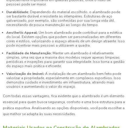
pessoas pode ser maior.
Durabilidade:
Dependendo do material escolhido, o alambrado pode
ser bastante durável e resistente às intempéries. Estruturas de aço
galvanizado, por exemplo, são conhecidas por sua longa vida útil,
necessitando de pouca manutenção ao longo do tempo.
Aesthetic Appeal:
Um bom alambrado pode contribuir para a estética
do local. Existem opções que podem ser personalizadas em diferentes
cores e estilos, valorizando o espaço através de um design atraente. Isso
pode incentivar mais pessoas a utilizarem a quadra.
Facilidade de Manutenção:
Manter um alambrado é relativamente
simples, uma vez que a maioria dos modelos requer apenas limpezas
periódicas e inspeções para garantir sua integridade. Isso torna a gestão
do espaço mais prática e eficiente.
Valorização do Imóvel:
A instalação de um alambrado bem feito pode
valorizar a propriedade, especialmente em complexos esportivos. Isso
demonstra cuidado e investimento em infraestrutura, atraindo mais
usuários e aumentando o valor do espaço.
Com todas essas vantagens, fica evidente que o alambrado é um elemento
essencial para quem busca segurança, conforto e uma boa estrutura para a
prática esportiva. Analisando as opções disponíveis, você pode escolher a
que melhor se adapta às suas necessidades.
Materiais Usados na Construção de Alambrados