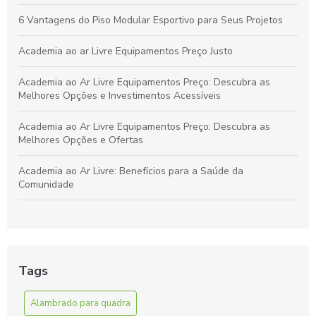
Qualquer Ambiente
6 Vantagens do Piso Modular Esportivo para Seus Projetos
Academia ao ar Livre Equipamentos Preço Justo
Academia ao Ar Livre Equipamentos Preço: Descubra as
Melhores Opções e Investimentos Acessíveis
Academia ao Ar Livre Equipamentos Preço: Descubra as
Melhores Opções e Ofertas
Academia ao Ar Livre: Benefícios para a Saúde da
Comunidade
Academia ao Ar Livre: Descubra os Equipamentos e Preços
para Montar a Sua
Academia ao Ar Livre: Equipamentos e Preços para Montar
Tags
Seu Espaço Fitness
Alambrado para quadra
Alambrado para quadra de futebol é essencial para