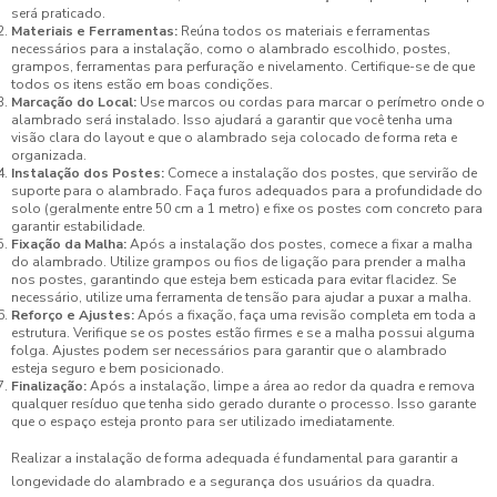
será praticado.
Materiais e Ferramentas:
Reúna todos os materiais e ferramentas
necessários para a instalação, como o alambrado escolhido, postes,
grampos, ferramentas para perfuração e nivelamento. Certifique-se de que
todos os itens estão em boas condições.
Marcação do Local:
Use marcos ou cordas para marcar o perímetro onde o
alambrado será instalado. Isso ajudará a garantir que você tenha uma
visão clara do layout e que o alambrado seja colocado de forma reta e
organizada.
Instalação dos Postes:
Comece a instalação dos postes, que servirão de
suporte para o alambrado. Faça furos adequados para a profundidade do
solo (geralmente entre 50 cm a 1 metro) e fixe os postes com concreto para
garantir estabilidade.
Fixação da Malha:
Após a instalação dos postes, comece a fixar a malha
do alambrado. Utilize grampos ou fios de ligação para prender a malha
nos postes, garantindo que esteja bem esticada para evitar flacidez. Se
necessário, utilize uma ferramenta de tensão para ajudar a puxar a malha.
Reforço e Ajustes:
Após a fixação, faça uma revisão completa em toda a
estrutura. Verifique se os postes estão firmes e se a malha possui alguma
folga. Ajustes podem ser necessários para garantir que o alambrado
esteja seguro e bem posicionado.
Finalização:
Após a instalação, limpe a área ao redor da quadra e remova
qualquer resíduo que tenha sido gerado durante o processo. Isso garante
que o espaço esteja pronto para ser utilizado imediatamente.
Realizar a instalação de forma adequada é fundamental para garantir a
longevidade do alambrado e a segurança dos usuários da quadra.