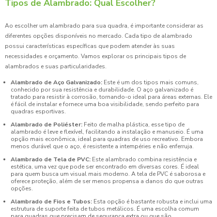
Tipos de Alambrado: Qual Escolher?
Ao escolher um alambrado para sua quadra, é importante considerar as
diferentes opções disponíveis no mercado. Cada tipo de alambrado
possui características específicas que podem atender às suas
necessidades e orçamento. Vamos explorar os principais tipos de
alambrados e suas particularidades.
Alambrado de Aço Galvanizado:
Este é um dos tipos mais comuns,
conhecido por sua resistência e durabilidade. O aço galvanizado é
tratado para resistir à corrosão, tornando-o ideal para áreas externas. Ele
é fácil de instalar e fornece uma boa visibilidade, sendo perfeito para
quadras esportivas.
Alambrado de Poliéster:
Feito de malha plástica, esse tipo de
alambrado é leve e flexível, facilitando a instalação e manuseio. É uma
opção mais econômica, ideal para quadras de uso recreativo. Embora
menos durável que o aço, é resistente a intempéries e não enferruja.
Alambrado de Tela de PVC:
Este alambrado combina resistência e
estética, uma vez que pode ser encontrado em diversas cores. É ideal
para quem busca um visual mais moderno. A tela de PVC é saborosa e
oferece proteção, além de ser menos propensa a danos do que outras
opções.
Alambrado de Fios e Tubos:
Esta opção é bastante robusta e inclui uma
estrutura de suporte feita de tubos metálicos. É uma escolha comum
para quadras que precisam de segurança extra ou que são