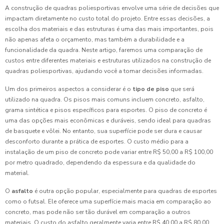
A construção de quadras poliesportivas envolve uma série de decisões que
impactam diretamente no custo total do projeto. Entre essas decisões, a
escolha dos materiais e das estruturas é uma das mais importantes, pois
não apenas afeta o orçamento, mas também a durabilidade e a
funcionalidade da quadra. Neste artigo, faremos uma comparação de
custos entre diferentes materiais e estruturas utilizados na construção de
quadras poliesportivas, ajudando você a tomar decisões informadas.
Um dos primeiros aspectos a considerar é o
tipo de piso
que será
utilizado na quadra. Os pisos mais comuns incluem concreto, asfalto,
grama sintética e pisos específicos para esportes. O piso de concreto é
uma das opções mais econômicas e duráveis, sendo ideal para quadras
de basquete e vôlei. No entanto, sua superfície pode ser dura e causar
desconforto durante a prática de esportes. O custo médio para a
instalação de um piso de concreto pode variar entre R$ 50,00 a R$ 100,00
por metro quadrado, dependendo da espessura e da qualidade do
material.
O
asfalto
é outra opção popular, especialmente para quadras de esportes
como o futsal. Ele oferece uma superfície mais macia em comparação ao
concreto, mas pode não ser tão durável em comparação a outros
materiais. O custo do asfalto geralmente varia entre R$ 40,00 a R$ 80,00