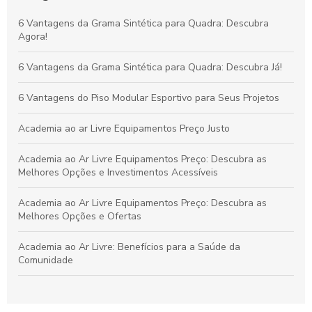
Vantagens da Grama Sintética para Quadras de Futebol
6 Vantagens da Grama Sintética para Quadra: Descubra
Society: Melhore o Desempenho e Conforto
Agora!
Grama Decorativa: A Opção Prática e Elegante para Renovar
6 Vantagens da Grama Sintética para Quadra: Descubra Já!
Qualquer Ambiente
6 Vantagens do Piso Modular Esportivo para Seus Projetos
Academia ao ar Livre Equipamentos Preço Justo
Academia ao Ar Livre Equipamentos Preço: Descubra as
Melhores Opções e Investimentos Acessíveis
Academia ao Ar Livre Equipamentos Preço: Descubra as
Melhores Opções e Ofertas
Academia ao Ar Livre: Benefícios para a Saúde da
Comunidade
Academia ao Ar Livre: Descubra os Equipamentos e Preços
para Montar a Sua