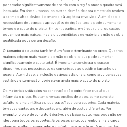
pode variar significativamente de acordo com a região onde a quadra será
instalada. Em áreas urbanas, os custos de mão de obra e materiais tendem
a ser mais altos devido à demanda e à logística envolvida. Além disso, a
necessidade de licenças e aprovações de órgãos locais pode aumentar o
tempo e o custo do projeto. Em contrapartida, em áreas rurais, os custos
podem ser mais baixos, mas a disponibilidade de materiais e mão de obra
qualificada pode ser um desafio.
O
tamanho da quadra
também é um fator determinante no preço. Quadras
maiores exigem mais materiais e mão de obra, o que pode aumentar
significativamente o custo total. É importante considerar o espaço
disponível e as necessidades da comunidade ao decidir o tamanho da
quadra. Além disso, a inclusão de áreas adicionais, como arquibancadas,
vestiários e iluminação, pode elevar ainda mais o custo do projeto.
Os
materiais utilizados
na construção são outro fator crucial que
influencia o preço. Existem diversas opções de pisos, como concreto,
asfalto, grama sintética e pisos específicos para esportes. Cada material
tem suas vantagens e desvantagens, além de custos diferentes. Por
exemplo, o piso de concreto é durável e de baixo custo, mas pode não ser
ideal para todos os esportes. Já os pisos sintéticos, embora mais caros,
oferecem melhor desempenho e conforto para os atletas. A escolha dos