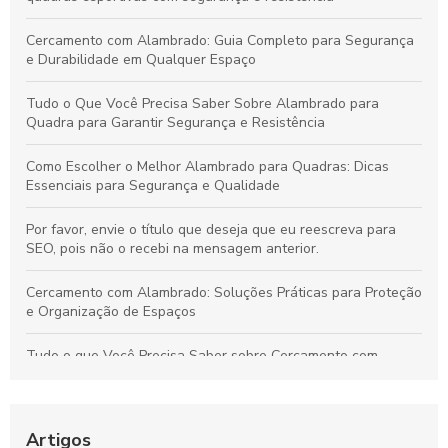
Cercamento com Alambrado: Guia Completo para Segurança
e Durabilidade em Qualquer Espaço
Tudo o Que Você Precisa Saber Sobre Alambrado para
Quadra para Garantir Segurança e Resistência
Como Escolher o Melhor Alambrado para Quadras: Dicas
Essenciais para Segurança e Qualidade
Por favor, envie o título que deseja que eu reescreva para
SEO, pois não o recebi na mensagem anterior.
Cercamento com Alambrado: Soluções Práticas para Proteção
e Organização de Espaços
Tudo o que Você Precisa Saber sobre Cercamento com
Alambrado: Benefícios, Usos e Como Escolher
Tudo sobre Grama Sintética para Campo de Futebol Society:
Vantagens, Custos e Guia de Escolha
Artigos