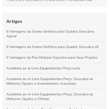
Tudo o que Você Precisa Saber sobre Cercamento com
Alambrado: Benefícios, Usos e Como Escolher
Tudo sobre Grama Sintética para Campo de Futebol Society:
Vantagens, Custos e Guia de Escolha
Artigos
Vantagens da Grama Sintética para Quadras de Futebol
6 Vantagens da Grama Sintética para Quadra: Descubra
Society: Melhore o Desempenho e Conforto
Agora!
Grama Decorativa: A Opção Prática e Elegante para Renovar
6 Vantagens da Grama Sintética para Quadra: Descubra Já!
Qualquer Ambiente
6 Vantagens do Piso Modular Esportivo para Seus Projetos
Academia ao ar Livre Equipamentos Preço Justo
Academia ao Ar Livre Equipamentos Preço: Descubra as
Melhores Opções e Investimentos Acessíveis
Academia ao Ar Livre Equipamentos Preço: Descubra as
Melhores Opções e Ofertas