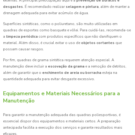
externas. A principal preocupação aqui é a
prevenção de buracos e
desgastes
. É recomendado realizar
selagem e pintura
, além de manter a
drenagem adequada para evitar acúmulo de água.
Superfícies sintéticas, como o poliuretano, são muito utilizadas em
quadras de esportes como basquete e vôlei. Para cuidá-las, recomenda-se
a
limpeza periódica
com produtos específicos que não danifiquem o
material. Além disso, é crucial evitar o uso de
objetos cortantes
que
possam causar rasgos.
Por fim, quadras de grama sintética requerem atenção especial. A
manutenção deve incluir a
escovação da grama
e a remoção de detritos,
além de garantir que o
enchimento de areia ou borracha
esteja na
quantidade adequada para evitar desgaste excessivo.
Equipamentos e Materiais Necessários para a
Manutenção
Para garantir a manutenção adequada das quadras poliesportivas, é
essencial dispor dos equipamentos e materiais certos. A preparação
antecipada facilita a execução dos serviços e garante resultados mais
eficazes.