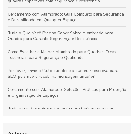
quadras esportivas com segurança e resistência
Cercamento com Alambrado: Guia Completo para Segurança
e Durabilidade em Qualquer Espaço
Tudo o Que Você Precisa Saber Sobre Alambrado para
Quadra para Garantir Segurança e Resistência
Como Escolher o Melhor Alambrado para Quadras: Dicas
Essenciais para Segurança e Qualidade
Por favor, envie o título que deseja que eu reescreva para
SEO, pois não o recebi na mensagem anterior.
Cercamento com Alambrado: Soluções Práticas para Proteção
e Organização de Espaços
Tudo o que Você Precisa Saber sobre Cercamento com
Alambrado: Benefícios, Usos e Como Escolher
Tudo sobre Grama Sintética para Campo de Futebol Society:
Vantagens, Custos e Guia de Escolha
Artigos