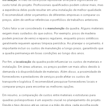
instalação
. A mão de obra pode representar uma parte significativa do
custo total do projeto. Profissionais qualificados podem cobrar mais, mas
a experiência deles pode resultar em uma instalação de melhor qualidade.
É recomendável obter orçamentos de diferentes empresas e comparar os
preços, além de verificar referências e portfólios de trabalhos anteriores.
Outro fator a ser considerado é a
manutenção
da quadra. Alguns materiais
exigem mais cuidados do que outros. Por exemplo, pisos de madeira
podem precisar de verniz e reparos regulares, enquanto pisos sintéticos
geralmente requerem apenas limpeza periódica. Ao planejar o orçamento, é
importante incluir os custos de manutenção a longo prazo, garantindo que
a quadra permaneça em boas condições ao longo dos anos.
Por fim, a
localização
da quadra pode influenciar os custos de materiais e
instalação. Em áreas urbanas, os preços podem ser mais altos devido à
demanda e à disponibilidade de materiais. Além disso, a proximidade de
fornecedores e prestadores de serviços pode afetar os custos de
transporte e logística. É recomendável pesquisar fornecedores locais e
comparar preços para encontrar as melhores opções.
Em resumo, a comparação de custos entre materiais e estruturas para
quadras poliesportivas é um aspecto crucial no planejamento do projeto.
Desde o tipo de piso até as cercas e a mão de obra, cada escolha pode