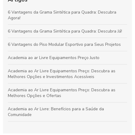
Vantagens da Grama Sintética para Quadras de Futebol
6 Vantagens da Grama Sintética para Quadra: Descubra
Society: Melhore o Desempenho e Conforto
Agora!
Grama Decorativa: A Opção Prática e Elegante para Renovar
6 Vantagens da Grama Sintética para Quadra: Descubra Já!
Qualquer Ambiente
6 Vantagens do Piso Modular Esportivo para Seus Projetos
Academia ao ar Livre Equipamentos Preço Justo
Academia ao Ar Livre Equipamentos Preço: Descubra as
Melhores Opções e Investimentos Acessíveis
Academia ao Ar Livre Equipamentos Preço: Descubra as
Melhores Opções e Ofertas
Academia ao Ar Livre: Benefícios para a Saúde da
Comunidade
Academia ao Ar Livre: Descubra os Equipamentos e Preços
para Montar a Sua