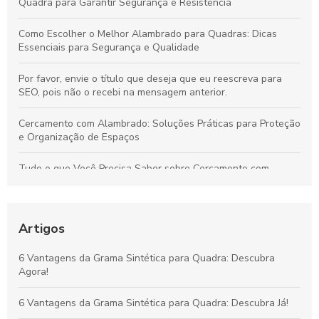
Quadra para Garantir Segurança e Resistência
Como Escolher o Melhor Alambrado para Quadras: Dicas
Essenciais para Segurança e Qualidade
Por favor, envie o título que deseja que eu reescreva para
SEO, pois não o recebi na mensagem anterior.
Cercamento com Alambrado: Soluções Práticas para Proteção
e Organização de Espaços
Tudo o que Você Precisa Saber sobre Cercamento com
Alambrado: Benefícios, Usos e Como Escolher
Tudo sobre Grama Sintética para Campo de Futebol Society:
Vantagens, Custos e Guia de Escolha
Artigos
Vantagens da Grama Sintética para Quadras de Futebol
6 Vantagens da Grama Sintética para Quadra: Descubra
Society: Melhore o Desempenho e Conforto
Agora!
Grama Decorativa: A Opção Prática e Elegante para Renovar
6 Vantagens da Grama Sintética para Quadra: Descubra Já!
Qualquer Ambiente