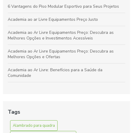
6 Vantagens do Piso Modular Esportivo para Seus Projetos
Academia ao ar Livre Equipamentos Preço Justo
Academia ao Ar Livre Equipamentos Preço: Descubra as
Melhores Opções e Investimentos Acessíveis
Academia ao Ar Livre Equipamentos Preço: Descubra as
Melhores Opções e Ofertas
Academia ao Ar Livre: Benefícios para a Saúde da
Comunidade
Academia ao Ar Livre: Descubra os Equipamentos e Preços
para Montar a Sua
Academia ao Ar Livre: Equipamentos e Preços para Montar
Tags
Seu Espaço Fitness
Alambrado para quadra
Alambrado para quadra de futebol é essencial para
segurança e desempenho. Descubra como escolher o ideal