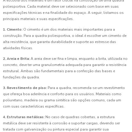
A escolha dos materiais é um fator crucial na construção de uma quadra
poliesportiva. Cada material deve ser selecionado com base em suas
especificações técnicas e na finalidade do espaço. A seguir, listamos os
principais materiais e suas especificações.
1. Cimento:
O cimento é um dos materiais mais importantes para a
construção. Para a quadra poliesportiva, o ideal é escolher um cimento de
alta resistência, que garanta durabilidade e suporte ao estresse das
atividades físicas.
2. Areia e Brita:
A areia deve ser fina e limpa, enquanto a brita, utilizada no
concreto, deve ter uma granulometria adequada para garantir a resistência
estrutural. Ambas são fundamentais para a confecção das bases e
fundações da quadra.
3. Revestimento de piso:
Para a quadra, recomenda-se um revestimento
que ofereça boa aderência e conforto para os usuários. Materiais como
poliuretano, madeira ou grama sintética são opções comuns, cada um
com suas características específicas.
4. Estruturas metálicas:
No caso de quadras cobertas, a estrutura
metálica deve ser resistente à corrosão e suportar cargas, devendo ser
tratada com galvanização ou pintura especial para garantir sua