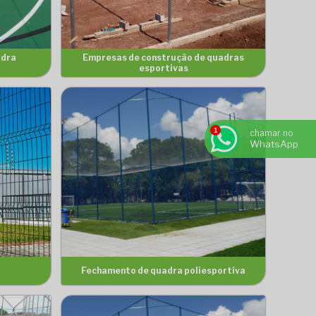
adra
Empresas de construção de quadras
esportivas
chamar no
WhatsApp
l
Fechamento de quadra poliesportiva