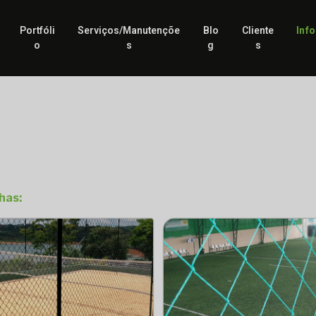
Portfóli
Serviços/Manutençõe
Blo
Cliente
Inf
o
s
g
s
has: