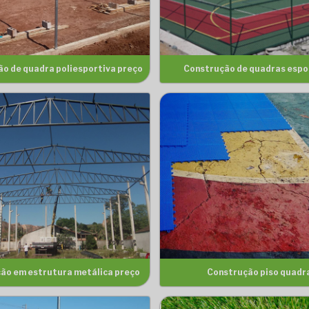
o de quadra poliesportiva preço
Construção de quadras espo
ão em estrutura metálica preço
Construção piso quadr