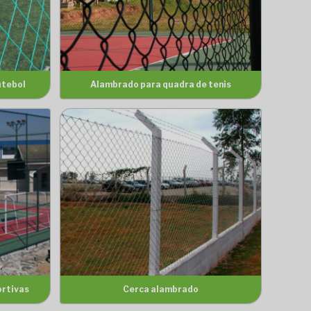
utebol
Alambrado para quadra de tenis
ortivas
Cerca alambrado