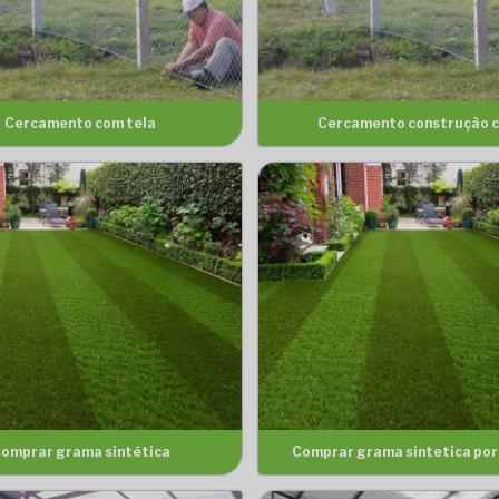
Cercamento com tela
Cercamento construção ci
omprar grama sintética
Comprar grama sintetica po