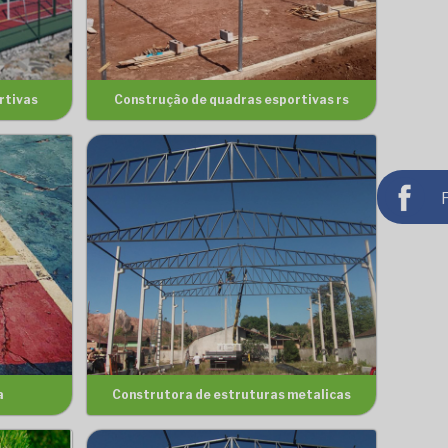
rtivas
Construção de quadras esportivas rs
a
Construtora de estruturas metalicas