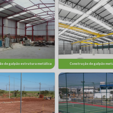
ão de galpão estrutura metálica
Construção de galpão metá