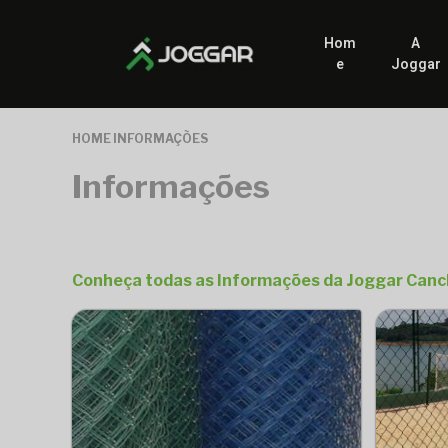
Hom
A
e
Joggar
HOME
INFORMAÇÕES
Informações
Conheça todas as Informações da Joggar Canc