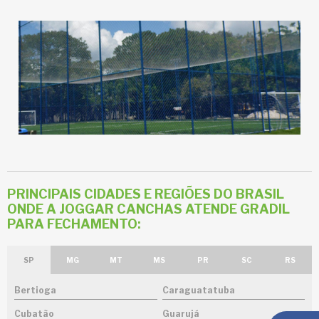
PRINCIPAIS CIDADES E REGIÕES DO BRASIL
ONDE A JOGGAR CANCHAS ATENDE GRADIL
PARA FECHAMENTO:
SP
MG
MT
MS
PR
SC
RS
Bertioga
Caraguatatuba
Cubatão
Guarujá