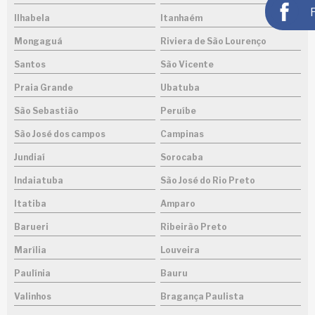
Ilhabela
Itanhaém
Mongaguá
Riviera de São Lourenço
Santos
São Vicente
Praia Grande
Ubatuba
São Sebastião
Peruíbe
São José dos campos
Campinas
Jundiaí
Sorocaba
Indaiatuba
São José do Rio Preto
Itatiba
Amparo
Barueri
Ribeirão Preto
Marília
Louveira
Paulínia
Bauru
Valinhos
Bragança Paulista