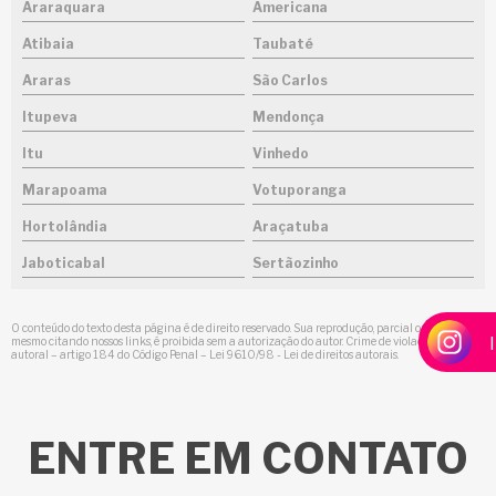
Araraquara
Americana
Atibaia
Taubaté
Araras
São Carlos
Itupeva
Mendonça
Itu
Vinhedo
Marapoama
Votuporanga
Hortolândia
Araçatuba
Jaboticabal
Sertãozinho
O conteúdo do texto desta página é de direito reservado. Sua reprodução, parcial ou total,
mesmo citando nossos links, é proibida sem a autorização do autor. Crime de violação de direito
autoral – artigo 184 do Código Penal –
Lei 9610/98 - Lei de direitos autorais
.
ENTRE
EM CONTATO