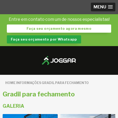
MENU
Entre em contato com um de nossos especialistas!
Faça seu orçamento agora mesmo
Faça seu orçamento por Whatsapp
HOME
INFORMAÇÕES
GRADIL PARA FECHAMENTO
Gradil para fechamento
GALERIA