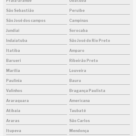
Praia Grande
Ubatuba
São Sebastião
Peruíbe
São José dos campos
Campinas
Jundiaí
Sorocaba
Indaiatuba
São José do Rio Preto
Itatiba
Amparo
Barueri
Ribeirão Preto
Marília
Louveira
Paulínia
Bauru
Valinhos
Bragança Paulista
Araraquara
Americana
Atibaia
Taubaté
Araras
São Carlos
Itupeva
Mendonça