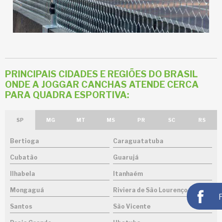
PRINCIPAIS CIDADES E REGIÕES DO BRASIL
ONDE A JOGGAR CANCHAS ATENDE CERCA
PARA QUADRA ESPORTIVA:
SP
MG
MT
MS
PR
SC
RS
Bertioga
Caraguatatuba
Cubatão
Guarujá
Ilhabela
Itanhaém
Mongaguá
Riviera de São Lourenço
Santos
São Vicente