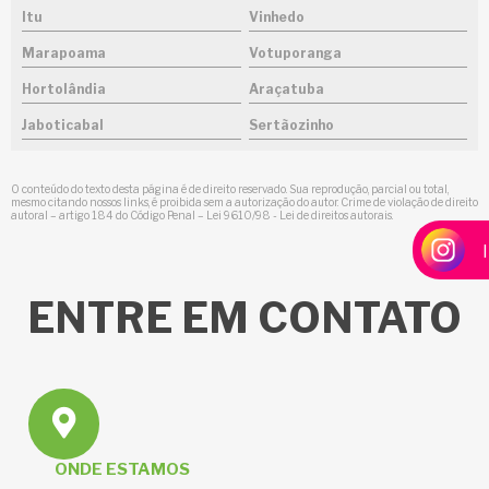
Itu
Vinhedo
Marapoama
Votuporanga
Hortolândia
Araçatuba
Jaboticabal
Sertãozinho
O conteúdo do texto desta página é de direito reservado. Sua reprodução, parcial ou total,
mesmo citando nossos links, é proibida sem a autorização do autor. Crime de violação de direito
autoral – artigo 184 do Código Penal –
Lei 9610/98 - Lei de direitos autorais
.
ENTRE
EM CONTATO
ONDE ESTAMOS