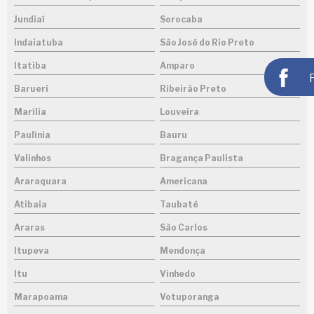
Jundiaí
Sorocaba
Indaiatuba
São José do Rio Preto
Itatiba
Amparo
Barueri
Ribeirão Preto
Marília
Louveira
Paulínia
Bauru
Valinhos
Bragança Paulista
Araraquara
Americana
Atibaia
Taubaté
Araras
São Carlos
Itupeva
Mendonça
Itu
Vinhedo
Marapoama
Votuporanga