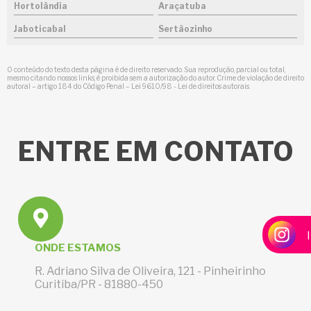
Hortolândia
Araçatuba
Jaboticabal
Sertãozinho
O conteúdo do texto desta página é de direito reservado. Sua reprodução, parcial ou total,
mesmo citando nossos links, é proibida sem a autorização do autor. Crime de violação de direito
autoral – artigo 184 do Código Penal –
Lei 9610/98 - Lei de direitos autorais
.
ENTRE
EM CONTATO
ONDE ESTAMOS
R. Adriano Silva de Oliveira, 121 - Pinheirinho
Curitiba/PR - 81880-450