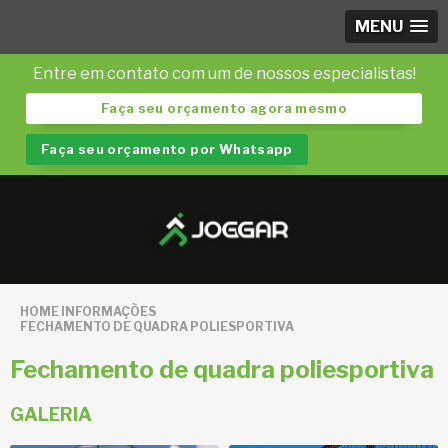
MENU
Entre em contato com um de nossos especialistas!
Faça seu orçamento agora mesmo
Faça seu orçamento por Whatsapp
HOME
INFORMAÇÕES
FECHAMENTO DE QUADRA POLIESPORTIVA
Fechamento de quadra poliesportiva
GALERIA