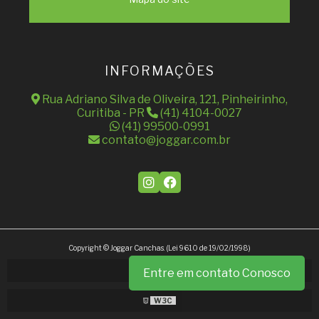
INFORMAÇÕES
Rua Adriano Silva de Oliveira, 121, Pinheirinho,
Curitiba - PR
(41) 4104-0027
(41) 99500-0991
contato@joggar.com.br
Copyright © Joggar Canchas. (Lei 9610 de 19/02/1998)
Entre em contato Conosco
W3C
W3C