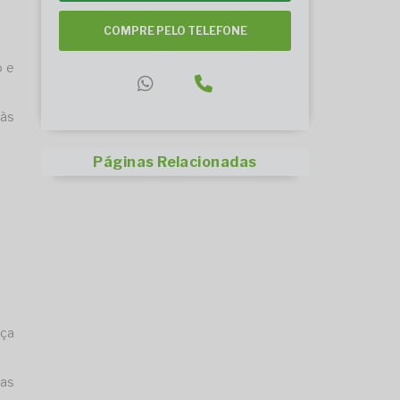
COMPRE PELO TELEFONE
o e
 às
Páginas Relacionadas
nça
mas