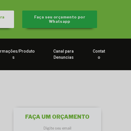
ra
Faça seu orçamento por
Whatsapp
ormações/Produto
Canal para
Contat
s
Denuncias
o
FAÇA UM ORÇAMENTO
Digite seu email