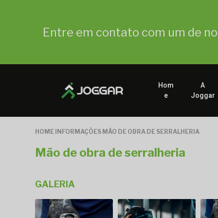
Entre em contato com um de nos
Hom
A
e
Joggar
HOME
INFORMAÇÕES
MÃO DE OBRA DE SERRALHERIA
Mão de obra de serralheria
GALERIA