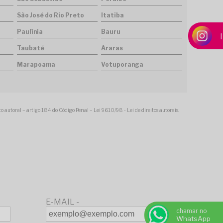
São José do Rio Preto
Itatiba
Paulínia
Bauru
Taubaté
Araras
Marapoama
Votuporanga
ito autoral – artigo 184 do Código Penal –
Lei 9610/98 - Lei de direitos autorais
.
E-MAIL -
chamar no
WhatsApp