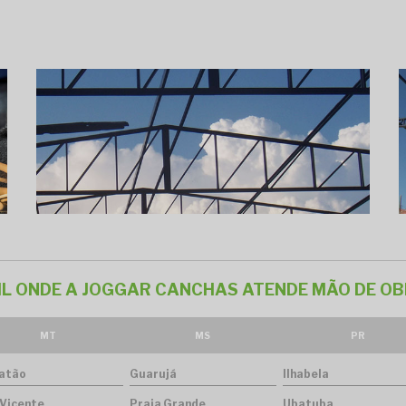
SIL ONDE A JOGGAR CANCHAS ATENDE MÃO DE OB
MT
MS
PR
atão
Guarujá
Ilhabela
 Vicente
Praia Grande
Ubatuba