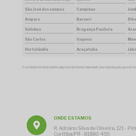
São José dos campos
Campinas
Jund
Amparo
Barueri
Rib
Valinhos
Bragança Paulista
Ara
São Carlos
Itupeva
Men
Hortolândia
Araçatuba
Jab
O conteúdo do texto desta página é de direito reservado. Sua reprodução, parcial ou
ONDE ESTAMOS
R. Adriano Silva de Oliveira, 121 - Pi
Curitiba/PR - 81880-450