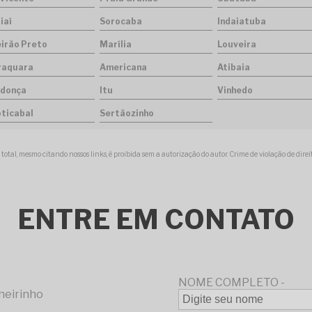
iaí
Sorocaba
Indaiatuba
eirão Preto
Marília
Louveira
raquara
Americana
Atibaia
donça
Itu
Vinhedo
oticabal
Sertãozinho
 total, mesmo citando nossos links, é proibida sem a autorização do autor. Crime de violação de dire
ENTRE
EM CONTATO
NOME COMPLETO -
nheirinho