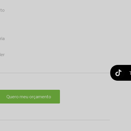
eto
ria
der
Quero meu orçamento