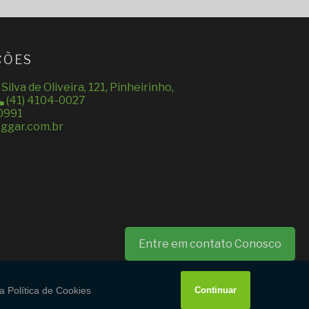
ÇÕES
ilva de Oliveira, 121, Pinheirinho,
(41) 4104-0027
0991
ggar.com.br
Entre em contato Conosco
W3C
W3C