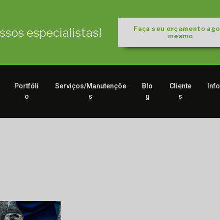
Faça seu orçamento ago
sos especialistas!
mesmo
Portfóli
Serviços/Manutençõe
Blo
Cliente
Inf
o
s
g
s