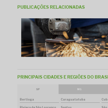
PUBLICAÇÕES RELACIONADAS
PRINCIPAIS CIDADES E REGIÕES DO BRA
SP
MG
Bertioga
Caraguatatuba
Cub
Riviera de São Lourenço
Santos
São