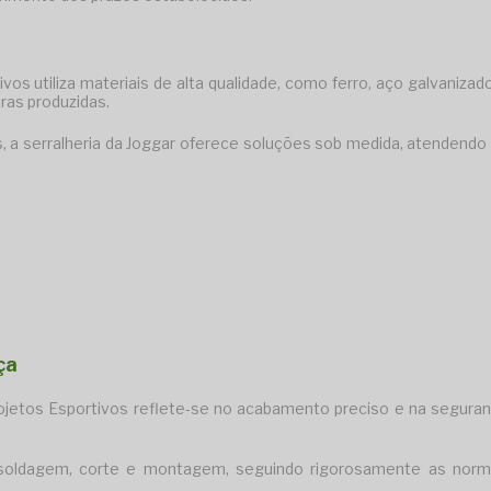
vos utiliza materiais de alta qualidade, como ferro, aço galvanizad
uras produzidas.
ais, a serralheria da Joggar oferece soluções sob medida, atendendo
ça
ojetos Esportivos reflete-se no acabamento preciso e na segura
 soldagem, corte e montagem, seguindo rigorosamente as nor