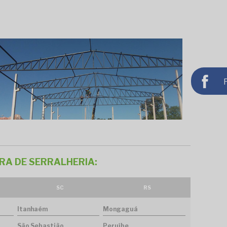
RA DE SERRALHERIA:
SC
RS
Itanhaém
Mongaguá
São Sebastião
Peruíbe