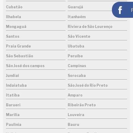
Cubatão
Guarujá
Ilhabela
Itanhaém
Mongaguá
Riviera de São Lourenço
Santos
São Vicente
Praia Grande
Ubatuba
São Sebastião
Peruíbe
São José dos campos
Campinas
Jundiaí
Sorocaba
Indaiatuba
São José do Rio Preto
Itatiba
Amparo
Barueri
Ribeirão Preto
Marília
Louveira
Paulínia
Bauru