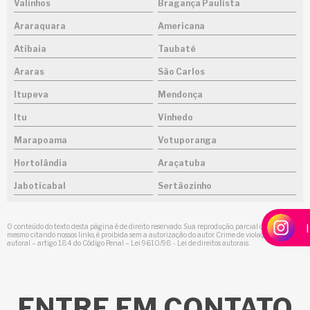
Valinhos
Bragança Paulista
Araraquara
Americana
Atibaia
Taubaté
Araras
São Carlos
Itupeva
Mendonça
Itu
Vinhedo
Marapoama
Votuporanga
Hortolândia
Araçatuba
Jaboticabal
Sertãozinho
O conteúdo do texto desta página é de direito reservado. Sua reprodução, parcial ou total,
mesmo citando nossos links, é proibida sem a autorização do autor. Crime de violação de direito
autoral – artigo 184 do Código Penal –
Lei 9610/98 - Lei de direitos autorais
.
ENTRE
EM CONTATO