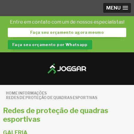
MENU
Entre em contato com um de nossos especialistas!
Faça seu orçamento agora mesmo
Faça seu orçamento por Whatsapp
HOME
INFORMAÇÕES
REDES DE PROTEÇÃO DE QUADRAS ESPORTIVAS
Redes de proteção de quadras
esportivas
GALERIA