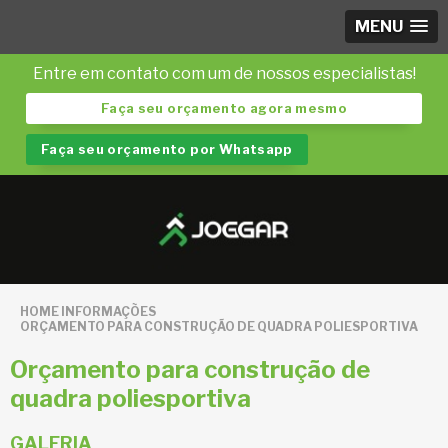
MENU
Entre em contato com um de nossos especialistas!
Faça seu orçamento agora mesmo
Faça seu orçamento por Whatsapp
HOME
INFORMAÇÕES
ORÇAMENTO PARA CONSTRUÇÃO DE QUADRA POLIESPORTIVA
Orçamento para construção de
quadra poliesportiva
GALERIA