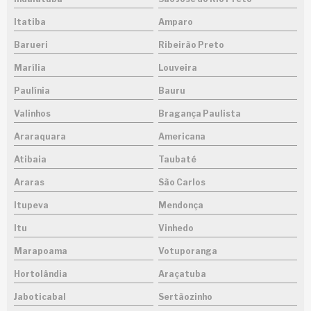
Itatiba
Amparo
Barueri
Ribeirão Preto
Marília
Louveira
Paulínia
Bauru
Valinhos
Bragança Paulista
Araraquara
Americana
Atibaia
Taubaté
Araras
São Carlos
Itupeva
Mendonça
Itu
Vinhedo
Marapoama
Votuporanga
Hortolândia
Araçatuba
Jaboticabal
Sertãozinho