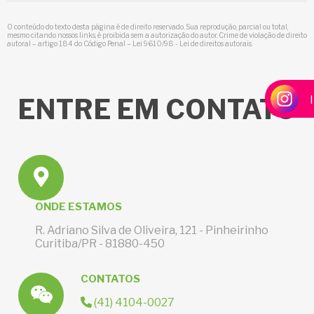
O conteúdo do texto desta página é de direito reservado. Sua reprodução, parcial ou total,
mesmo citando nossos links, é proibida sem a autorização do autor. Crime de violação de direito
autoral – artigo 184 do Código Penal –
Lei 9610/98 - Lei de direitos autorais
.
ENTRE
EM CONTATO
ONDE ESTAMOS
R. Adriano Silva de Oliveira, 121 - Pinheirinho
Curitiba/PR - 81880-450
CONTATOS
(41) 4104-0027