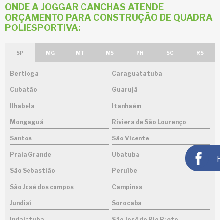
ONDE A JOGGAR CANCHAS ATENDE
ORÇAMENTO PARA CONSTRUÇÃO DE QUADRA
POLIESPORTIVA:
SP
MG
MT
MS
PR
SC
RS
Bertioga
Caraguatatuba
Cubatão
Guarujá
Ilhabela
Itanhaém
Mongaguá
Riviera de São Lourenço
Santos
São Vicente
Praia Grande
Ubatuba
São Sebastião
Peruíbe
São José dos campos
Campinas
Jundiaí
Sorocaba
Indaiatuba
São José do Rio Preto