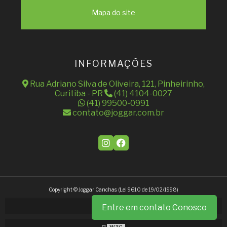
Mapa do site
INFORMAÇÕES
Rua Adriano Silva de Oliveira, 121, Pinheirinho,
Curitiba - PR
(41) 4104-0027
(41) 99500-0991
contato@joggar.com.br
Copyright © Joggar Canchas. (Lei 9610 de 19/02/1998)
Entre em contato Conosco
W3C