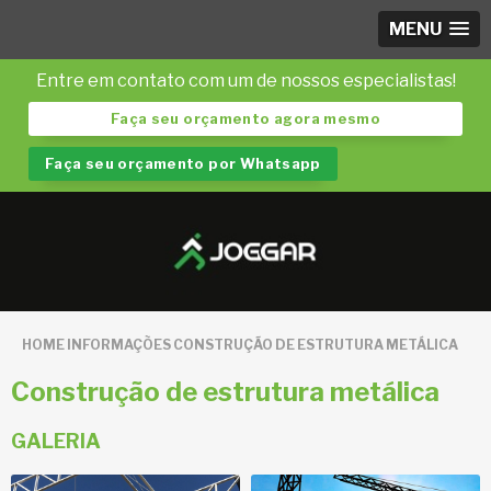
MENU
Entre em contato com um de nossos especialistas!
Faça seu orçamento agora mesmo
Faça seu orçamento por Whatsapp
HOME
INFORMAÇÕES
CONSTRUÇÃO DE ESTRUTURA METÁLICA
Construção de estrutura metálica
GALERIA