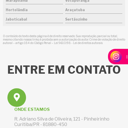
Marapoama
Votuporanga
Hortolândia
Araçatuba
Jaboticabal
Sertãozinho
O conteúdo do texto desta página é de direito reservado. Sua reprodução, parcial ou total,
mesmo citando nossos links, é proibida sem a autorização do autor. Crime de violação de direito
autoral – artigo 184 do Código Penal –
Lei 9610/98 - Lei de direitos autorais
.
ENTRE
EM CONTATO
ONDE ESTAMOS
R. Adriano Silva de Oliveira, 121 - Pinheirinho
Curitiba/PR - 81880-450