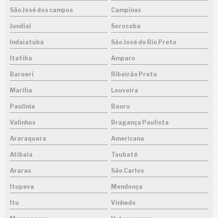
São José dos campos
Campinas
Jundiaí
Sorocaba
Indaiatuba
São José do Rio Preto
Itatiba
Amparo
Barueri
Ribeirão Preto
Marília
Louveira
Paulínia
Bauru
Valinhos
Bragança Paulista
Araraquara
Americana
Atibaia
Taubaté
Araras
São Carlos
Itupeva
Mendonça
Itu
Vinhedo