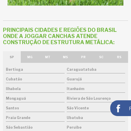
PRINCIPAIS CIDADES E REGIÕES DO BRASIL
ONDE A JOGGAR CANCHAS ATENDE
CONSTRUÇÃO DE ESTRUTURA METÁLICA:
SP
MG
MT
MS
PR
SC
RS
Bertioga
Caraguatatuba
Cubatão
Guarujá
Ilhabela
Itanhaém
Mongaguá
Riviera de São Lourenço
Santos
São Vicente
Praia Grande
Ubatuba
São Sebastião
Peruíbe