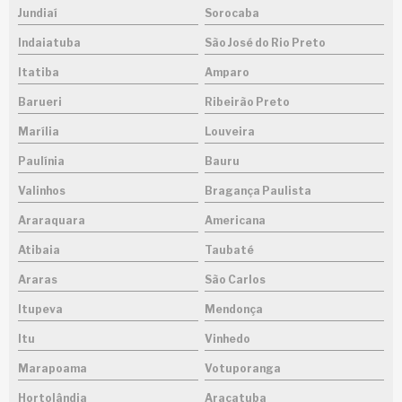
Jundiaí
Sorocaba
Indaiatuba
São José do Rio Preto
Itatiba
Amparo
Barueri
Ribeirão Preto
Marília
Louveira
Paulínia
Bauru
Valinhos
Bragança Paulista
Araraquara
Americana
Atibaia
Taubaté
Araras
São Carlos
Itupeva
Mendonça
Itu
Vinhedo
Marapoama
Votuporanga
Hortolândia
Araçatuba