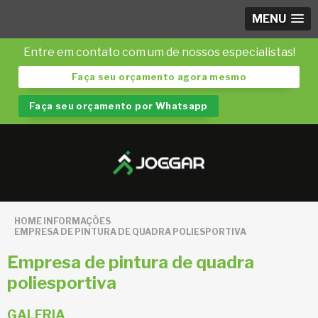
MENU
Entre em contato com um de nossos especialistas!
Faça seu orçamento agora mesmo
Faça seu orçamento por Whatsapp
HOME
INFORMAÇÕES
EMPRESA DE PINTURA DE QUADRA POLIESPORTIVA
Empresa de pintura de quadra
poliesportiva
GALERIA