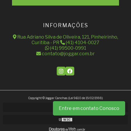
INFORMAÇÕES
Rua Adriano Silva de Oliveira, 121, Pinheirinho,
Curitiba - PR
(41) 4104-0027
(41) 99500-0991
contato@joggar.com.br
Copyright © Joggar Canchas. (Lei 9610 de 19/02/1998)
Entre em contato Conosco
W3C
W3C