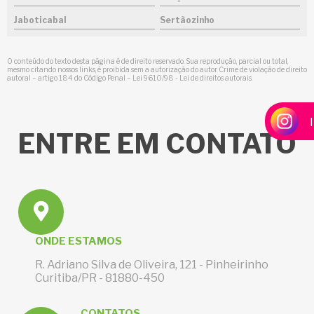
Jaboticabal
Sertãozinho
O conteúdo do texto desta página é de direito reservado. Sua reprodução, parcial ou total,
mesmo citando nossos links, é proibida sem a autorização do autor. Crime de violação de direito
autoral – artigo 184 do Código Penal –
Lei 9610/98 - Lei de direitos autorais
.
ENTRE
EM CONTATO
ONDE ESTAMOS
R. Adriano Silva de Oliveira, 121 - Pinheirinho
Curitiba/PR - 81880-450
CONTATOS