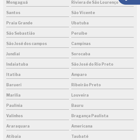
Mongaguá
Riviera de São Lourenço
Santos
São Vicente
Praia Grande
Ubatuba
São Sebastião
Peruíbe
São José dos campos
Campinas
Jundiaí
Sorocaba
Indaiatuba
São José do Rio Preto
Itatiba
Amparo
Barueri
Ribeirão Preto
Marília
Louveira
Paulínia
Bauru
Valinhos
Bragança Paulista
Araraquara
Americana
Atibaia
Taubaté