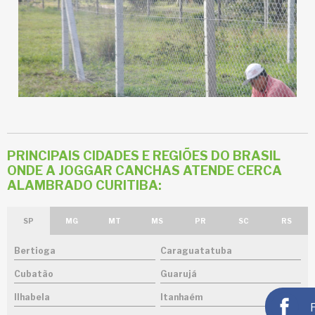
PRINCIPAIS CIDADES E REGIÕES DO BRASIL
ONDE A JOGGAR CANCHAS ATENDE CERCA
ALAMBRADO CURITIBA:
SP
MG
MT
MS
PR
SC
RS
Bertioga
Caraguatatuba
Cubatão
Guarujá
Ilhabela
Itanhaém