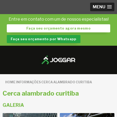
MENU
Entre em contato com um de nossos especialistas!
Faça seu orçamento agora mesmo
Faça seu orçamento por Whatsapp
HOME
INFORMAÇÕES
CERCA ALAMBRADO CURITIBA
Cerca alambrado curitiba
GALERIA