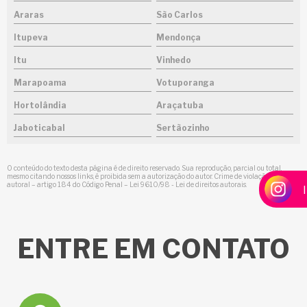
Araras
São Carlos
Itupeva
Mendonça
Itu
Vinhedo
Marapoama
Votuporanga
Hortolândia
Araçatuba
Jaboticabal
Sertãozinho
O conteúdo do texto desta página é de direito reservado. Sua reprodução, parcial ou total,
mesmo citando nossos links, é proibida sem a autorização do autor. Crime de violação de direito
autoral – artigo 184 do Código Penal –
Lei 9610/98 - Lei de direitos autorais
.
ENTRE
EM CONTATO