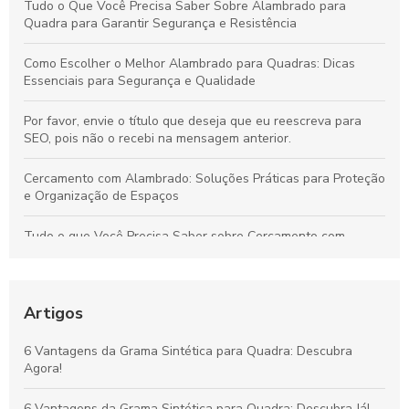
Tudo o Que Você Precisa Saber Sobre Alambrado para
Quadra para Garantir Segurança e Resistência
Como Escolher o Melhor Alambrado para Quadras: Dicas
Essenciais para Segurança e Qualidade
Por favor, envie o título que deseja que eu reescreva para
SEO, pois não o recebi na mensagem anterior.
Cercamento com Alambrado: Soluções Práticas para Proteção
e Organização de Espaços
Tudo o que Você Precisa Saber sobre Cercamento com
Alambrado: Benefícios, Usos e Como Escolher
Tudo sobre Grama Sintética para Campo de Futebol Society:
Vantagens, Custos e Guia de Escolha
Artigos
Vantagens da Grama Sintética para Quadras de Futebol
6 Vantagens da Grama Sintética para Quadra: Descubra
Society: Melhore o Desempenho e Conforto
Agora!
Grama Decorativa: A Opção Prática e Elegante para Renovar
6 Vantagens da Grama Sintética para Quadra: Descubra Já!