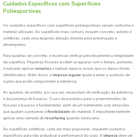
Cuidados Específicos com Superfícies
Poliesportivas
Os cuidados específicos com superfícies poliesportivas variam conforme o
material utilizado. As superfícies mais comuns incluem concreto, asfalto e
sintéticas, cada uma exigindo atenção distinta para preservação e
desempenho.
Para quadras de concreto, é essencial verificar periodicamente a integridade
da superfície. Pequenas fissuras podem se agravar com o tempo, portanto,
é indicado aplicar
selantes
e realizar reparos assim que os danos forem
identificados. Além disso, a
limpeza regular
ajuda a evitar o acúmulo de
sujeira que pode comprometer a aderência.
As quadras de asfalto, por sua vez, necessitam de verificação da aderência
e da presença de buracos. O uso de produtos para o preenchimento de
fissuras e buracos é fundamental, além de um tratamento com emulsões
que ajudam a preservar a
flexibilidade
do material. É importante também
aplicar uma camada de
resurfacing
quando necessário.
As superfícies sintéticas, cada vez mais populares, requerem cuidados
específicos para não prejudicar a performance do jogo. A
limpeza
deve ser