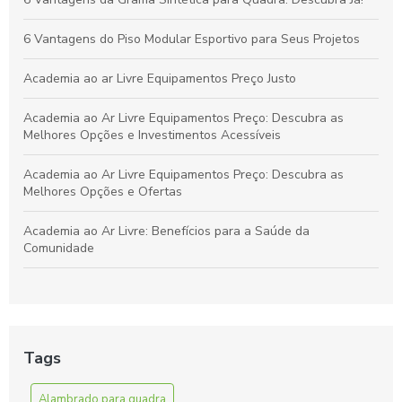
Qualquer Ambiente
6 Vantagens do Piso Modular Esportivo para Seus Projetos
Academia ao ar Livre Equipamentos Preço Justo
Academia ao Ar Livre Equipamentos Preço: Descubra as
Melhores Opções e Investimentos Acessíveis
Academia ao Ar Livre Equipamentos Preço: Descubra as
Melhores Opções e Ofertas
Academia ao Ar Livre: Benefícios para a Saúde da
Comunidade
Academia ao Ar Livre: Descubra os Equipamentos e Preços
para Montar a Sua
Academia ao Ar Livre: Equipamentos e Preços para Montar
Tags
Seu Espaço Fitness
Alambrado para quadra
Alambrado para quadra de futebol é essencial para